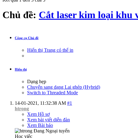
Chủ đề:
Cắt laser kim loại khu
Công cụ Chủ đề
Hiển thị Trang có thể in
Hiển thị
Dạng hẹp
Chuyển sang dạng Lai ghép (Hybrid)
Switch to Threaded Mode
14-01-2021,
11:32:38 AM
#1
htrong
Xem Hồ sơ
Xem bài viết diễn đàn
Xem Bài báo
Học việc