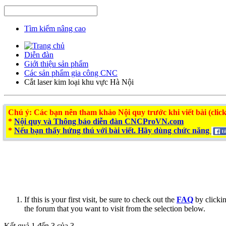
Tìm kiếm nâng cao
Diễn đàn
Giới thiệu sản phẩm
Các sản phẩm gia công CNC
Cắt laser kim loại khu vực Hà Nội
Chú ý
: Các bạn nên tham khảo Nội quy trước khi viết bài (click
*
Nội quy và Thông báo diễn đàn CNCProVN.com
*
Nếu bạn thấy hứng thú với bài viết. Hãy dùng chức năng
If this is your first visit, be sure to check out the
FAQ
by clicki
the forum that you want to visit from the selection below.
Kết quả 1 đến 3 của 3