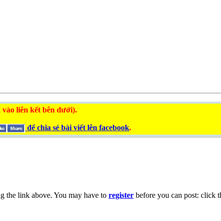
 vào liên kết bên dưới).
để chia sẻ bài viết lên facebook
.
ng the link above. You may have to
register
before you can post: click t