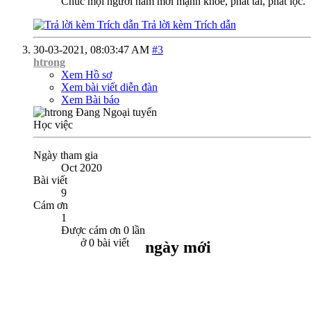
Chúc mọi người năm mới mạnh khỏe, phát tài, phát lộc.
Trả lời kèm Trích dẫn
30-03-2021,
08:03:47 AM
#3
htrong
Xem Hồ sơ
Xem bài viết diễn đàn
Xem Bài báo
Học việc
Ngày tham gia
Oct 2020
Bài viết
9
Cám ơn
1
Được cám ơn 0 lần
ở 0 bài viết
ngày mới