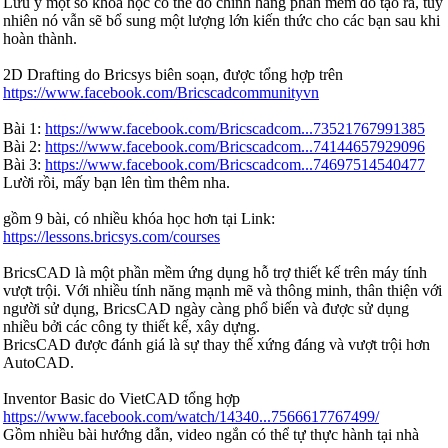
Lưu ý một số khóa học có thể do chính hãng phần mềm đó tạo ra, tuy
nhiên nó vẫn sẽ bổ sung một lượng lớn kiến thức cho các bạn sau khi
hoàn thành.
2D Drafting do Bricsys biên soạn, được tổng hợp trên
https://www.facebook.com/Bricscadcommunityvn
Bài 1:
https://www.facebook.com/Bricscadcom...73521767991385
Bài 2:
https://www.facebook.com/Bricscadcom...74144657929096
Bài 3:
https://www.facebook.com/Bricscadcom...74697514540477
Lười rồi, mấy bạn lên tìm thêm nha.
gồm 9 bài, có nhiều khóa học hơn tại Link:
https://lessons.bricsys.com/courses
BricsCAD là một phần mềm ứng dụng hỗ trợ thiết kế trên máy tính
vượt trội. Với nhiều tính năng mạnh mẽ và thông minh, thân thiện với
người sử dụng, BricsCAD ngày càng phổ biến và được sử dụng
nhiều bởi các công ty thiết kế, xây dựng.
BricsCAD được đánh giá là sự thay thế xứng đáng và vượt trội hơn
AutoCAD.
Inventor Basic do VietCAD tổng hợp
https://www.facebook.com/watch/14340...7566617767499/
Gồm nhiều bài hướng dẫn, video ngắn có thể tự thực hành tại nhà