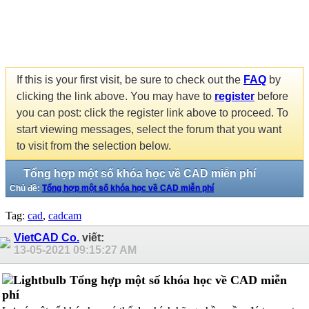
If this is your first visit, be sure to check out the
FAQ
by
clicking the link above. You may have to
register
before
you can post: click the register link above to proceed. To
start viewing messages, select the forum that you want
to visit from the selection below.
Tổng hợp một số khóa học về CAD miễn phí
Chủ đề:
Tổng hợp một số khóa học về CAD miễn phí
Tag:
cad
,
cadcam
VietCAD Co.
viết:
13-05-2021
09:15:27 AM
Tổng hợp một số khóa học về CAD miễn
phí