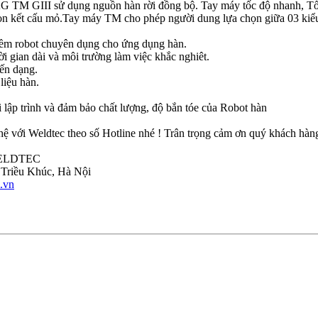
TM GIII sử dụng nguồn hàn rời đồng bộ. Tay máy tốc độ nhanh, Tốc đ
ọn kết cấu mỏ.Tay máy TM cho phép người dung lựa chọn giữa 03 kiểu
mềm robot chuyên dụng cho ứng dụng hàn.
i gian dài và môi trường làm việc khắc nghiêt.
iến dạng.
liệu hàn.
 lập trình và đảm bảo chất lượng, độ bắn tóe của Robot hàn
hệ với Weldtec theo số Hotline nhé ! Trân trọng cảm ơn quý khách hàng
WELDTEC
 Triều Khúc, Hà Nội
.vn