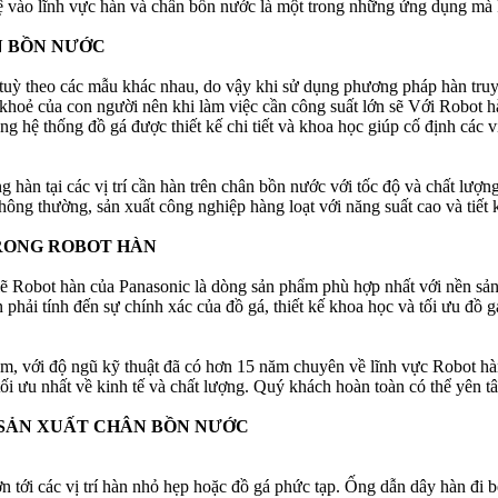
 vào lĩnh vực hàn và chân bồn nước là một trong những ứng dụng mà R
N BỒN NƯỚC
ại tuỳ theo các mẫu khác nhau, do vậy khi sử dụng phương pháp hàn truy
 khoẻ của con người nên khi làm việc cần công suất lớn sẽ Với Robot 
g hệ thống đồ gá được thiết kế chi tiết và khoa học giúp cố định các vị
ờng hàn tại các vị trí cần hàn trên chân bồn nước với tốc độ và chất l
hông thường, sản xuất công nghiệp hàng loạt với năng suất cao và tiết 
RONG ROBOT HÀN
 lẽ Robot hàn của Panasonic là dòng sản phẩm phù hợp nhất với nền sản
 phải tính đến sự chính xác của đồ gá, thiết kế khoa học và tối ưu đồ 
am, với độ ngũ kỹ thuật đã có hơn 15 năm chuyên về lĩnh vực Robot hàn
ối ưu nhất về kinh tế và chất lượng. Quý khách hoàn toàn có thể yên t
O SẢN XUẤT CHÂN BỒN NƯỚC
 tới các vị trí hàn nhỏ hẹp hoặc đồ gá phức tạp. Ống dẫn dây hàn đi 