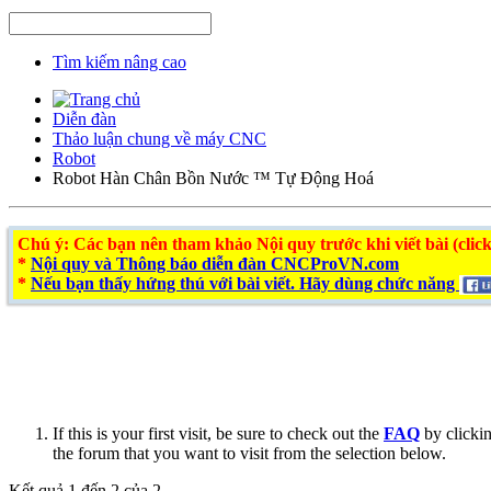
Tìm kiếm nâng cao
Diễn đàn
Thảo luận chung về máy CNC
Robot
Robot Hàn Chân Bồn Nước ™ Tự Động Hoá
Chú ý
: Các bạn nên tham khảo Nội quy trước khi viết bài (click
*
Nội quy và Thông báo diễn đàn CNCProVN.com
*
Nếu bạn thấy hứng thú với bài viết. Hãy dùng chức năng
If this is your first visit, be sure to check out the
FAQ
by clicki
the forum that you want to visit from the selection below.
Kết quả 1 đến 2 của 2