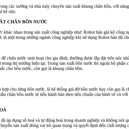
rong các xưởng và nhà máy chuyên sản xuất khung chân bồn, với năng 
á kệ này.
UẤT CHÂN BỒN NƯỚC
ực khác nhau trong sản xuất công nghiệp như: Robot hàn giá kệ công 
 là một trong những ngành công nghiệp khi sử dụng Robot hàn đã cho 
 để chứa nước sinh hoạt cho gia đình, thường được lắp đặt trên nóc nhà
trong thị trường hiện tại. Trong sản xuất bồn nước thì ngoài bộ phận 
chắc cho bồn nước, còn gọi là khung chân bồn.
hợp cho từng bồn nước, là hệ thống giá đỡ bồn nước hay còn gọi là châ
ẫu chân bồn nước sẽ tiến hành hàn theo tiêu chuẩn của hình vẽ và với 
HOÁ
ề đã áp dụng số hoá và tự động hoá trong doanh nghiệp và không nói 
y chuyền sản xuất đóng vai trò quan trọng và quyết định đến chất lượn