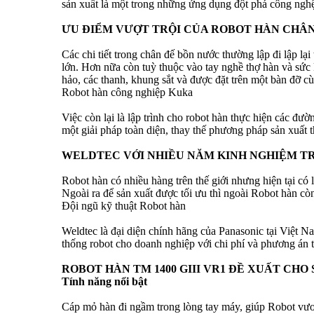
sản xuất là một trong những ứng dụng đột phá công nghệ
ƯU ĐIỂM VƯỢT TRỘI CỦA ROBOT HÀN CHÂ
Các chi tiết trong chân đế bồn nước thường lập đi lập l
lớn. Hơn nữa còn tuỳ thuộc vào tay nghề thợ hàn và sức
hảo, các thanh, khung sắt và được đặt trên một bàn đỡ cùn
Robot hàn công nghiệp Kuka
Việc còn lại là lập trình cho robot hàn thực hiện các đư
một giải pháp toàn diện, thay thế phương pháp sản xuất t
WELDTEC VỚI NHIỀU NĂM KINH NGHIỆM T
Robot hàn có nhiều hàng trên thế giới nhưng hiện tại có
Ngoài ra để sản xuất được tối ưu thì ngoài Robot hàn còn
Đội ngũ kỹ thuật Robot hàn
Weldtec là đại diện chính hãng của Panasonic tại Việt N
thống robot cho doanh nghiệp với chi phí và phương án t
ROBOT HÀN TM 1400 GIII VR1 ĐỀ XUẤT CH
Tính năng nổi bật
Cáp mỏ hàn đi ngầm trong lòng tay máy, giúp Robot vươn