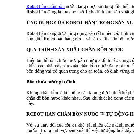
Robot hàn chân bồn
nước đang được sử dụng rất nhiều t
Robot hàn đang là lựa chọn số 1 cho lĩnh vực sản xuất gi
ỨNG DỤNG CỦA ROBOT HÀN TRONG SẢN X
Robot hàn đang được ứng dụng vào rất nhiều các lĩnh v
bàn ghế, Robot hàn hàng rào…và sản xuất chân bồn nước
QUY TRÌNH SẢN XUẤT CHÂN BỒN NƯỚC
Hiện tại thì bồn chứa nước gần như gia đình nào cũng có
nhiều các nhà máy sản xuất chân bồn nước đang sản xuất 
bồn đóng vai trò quan trọng cho an toàn, cố định vững 
Bồn chứa nước gia đình
Khung chân bồn là hệ thống các khung được thiết kế phù 
chân đế bồn nước khác nhau. Sau khi thiết kế xong các m
này.
ROBOT HÀN CHÂN BỒN NƯỚC ™ TỰ ĐỘNG 
Với sự thay đổi của công nghệ, rất nhiều các ngành ngh
người. Trong lĩnh vực sản xuất thì việc tự động hoá dâ