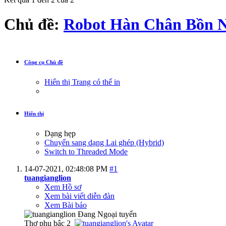
Chủ đề:
Robot Hàn Chân Bồn 
Công cụ Chủ đề
Hiển thị Trang có thể in
Hiển thị
Dạng hẹp
Chuyển sang dạng Lai ghép (Hybrid)
Switch to Threaded Mode
14-07-2021,
02:48:08 PM
#1
tuangianglion
Xem Hồ sơ
Xem bài viết diễn đàn
Xem Bài báo
Thợ phụ bậc 2