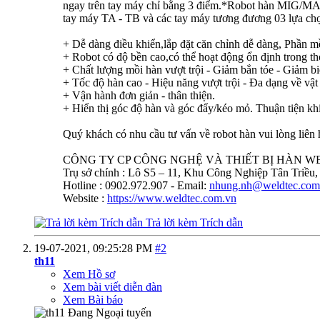
ngay trên tay máy chỉ bằng 3 điểm.*Robot hàn MIG/MAG 
tay máy TA - TB và các tay máy tương đương 03 lựa ch
+ Dễ dàng điều khiển,lắp đặt căn chỉnh dễ dàng, Phần 
+ Robot có độ bền cao,có thể hoạt động ổn định trong thờ
+ Chất lượng mồi hàn vượt trội - Giảm bắn tóe - Giảm b
+ Tốc độ hàn cao - Hiệu năng vượt trội - Đa dạng về vật 
+ Vận hành đơn giản - thân thiện.
+ Hiển thị góc độ hàn và góc đẩy/kéo mỏ. Thuận tiện khi
Quý khách có nhu cầu tư vấn về robot hàn vui lòng liên 
CÔNG TY CP CÔNG NGHỆ VÀ THIẾT BỊ HÀN 
Trụ sở chính : Lô S5 – 11, Khu Công Nghiệp Tân Triều,
Hotline : 0902.972.907 - Email:
nhung.nh@weldtec.com
Website :
https://www.weldtec.com.vn
Trả lời kèm Trích dẫn
19-07-2021,
09:25:28 PM
#2
th11
Xem Hồ sơ
Xem bài viết diễn đàn
Xem Bài báo