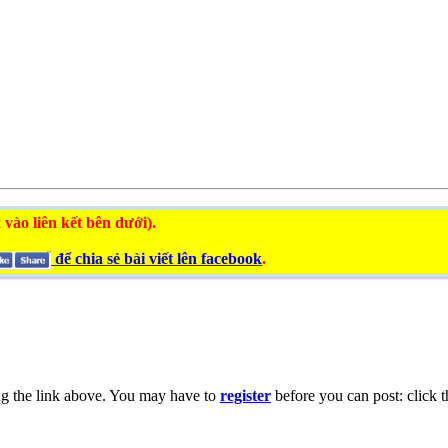
 vào liên kết bên dưới).
để chia sẻ bài viết lên facebook
.
ng the link above. You may have to
register
before you can post: click t