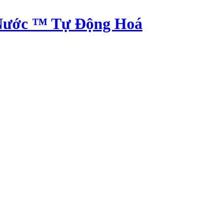
Nước ™ Tự Động Hoá