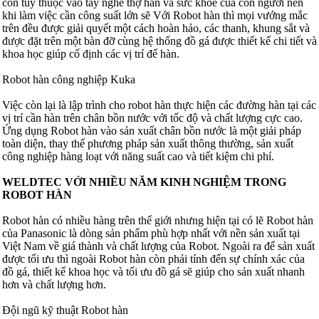
còn tuỳ thuộc vào tay nghề thợ hàn và sức khoẻ của con người nên
khi làm việc cần công suất lớn sẽ Với Robot hàn thì mọi vướng mắc
trên đều được giải quyết một cách hoàn hảo, các thanh, khung sắt và
được đặt trên một bàn đỡ cùng hệ thống đồ gá được thiết kế chi tiết và
khoa học giúp cố định các vị trí để hàn.
Robot hàn công nghiệp Kuka
Việc còn lại là lập trình cho robot hàn thực hiện các đường hàn tại các
vị trí cần hàn trên chân bồn nước với tốc độ và chất lượng cực cao.
Ứng dụng Robot hàn vào sản xuất chân bồn nước là một giải pháp
toàn diện, thay thế phương pháp sản xuất thông thường, sản xuất
công nghiệp hàng loạt với năng suất cao và tiết kiệm chi phí.
WELDTEC VỚI NHIỀU NĂM KINH NGHIỆM TRONG
ROBOT HÀN
Robot hàn có nhiều hàng trên thế giới nhưng hiện tại có lẽ Robot hàn
của Panasonic là dòng sản phẩm phù hợp nhất với nền sản xuất tại
Việt Nam về giá thành và chất lượng của Robot. Ngoài ra để sản xuất
được tối ưu thì ngoài Robot hàn còn phải tính đến sự chính xác của
đồ gá, thiết kế khoa học và tối ưu đồ gá sẽ giúp cho sản xuất nhanh
hơn và chất lượng hơn.
Đội ngũ kỹ thuật Robot hàn