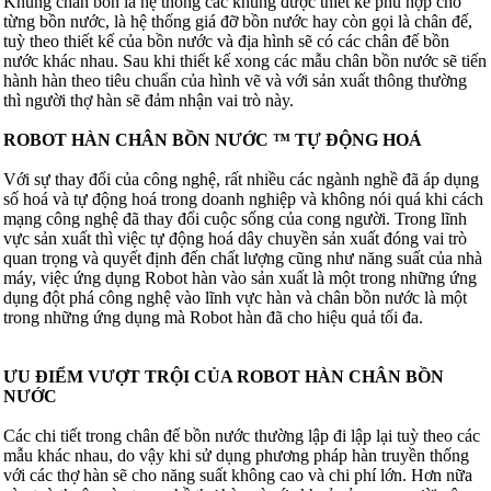
Khung chân bồn là hệ thống các khung được thiết kế phù hợp cho
từng bồn nước, là hệ thống giá đỡ bồn nước hay còn gọi là chân đế,
tuỳ theo thiết kế của bồn nước và địa hình sẽ có các chân đế bồn
nước khác nhau. Sau khi thiết kế xong các mẫu chân bồn nước sẽ tiến
hành hàn theo tiêu chuẩn của hình vẽ và với sản xuất thông thường
thì người thợ hàn sẽ đảm nhận vai trò này.
ROBOT HÀN CHÂN BỒN NƯỚC ™ TỰ ĐỘNG HOÁ
Với sự thay đổi của công nghệ, rất nhiều các ngành nghề đã áp dụng
số hoá và tự động hoá trong doanh nghiệp và không nói quá khi cách
mạng công nghệ đã thay đổi cuộc sống của cong người. Trong lĩnh
vực sản xuất thì việc tự động hoá dây chuyền sản xuất đóng vai trò
quan trọng và quyết định đến chất lượng cũng như năng suất của nhà
máy, việc ứng dụng Robot hàn vào sản xuất là một trong những ứng
dụng đột phá công nghệ vào lĩnh vực hàn và chân bồn nước là một
trong những ứng dụng mà Robot hàn đã cho hiệu quả tối đa.
ƯU ĐIỂM VƯỢT TRỘI CỦA ROBOT HÀN CHÂN BỒN
NƯỚC
Các chi tiết trong chân đế bồn nước thường lập đi lập lại tuỳ theo các
mẫu khác nhau, do vậy khi sử dụng phương pháp hàn truyền thống
với các thợ hàn sẽ cho năng suất không cao và chi phí lớn. Hơn nữa