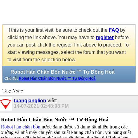
If this is your first visit, be sure to check out the
FAQ
by
clicking the link above. You may have to
register
before
you can post: click the register link above to proceed. To
start viewing messages, select the forum that you want
to visit from the selection below.
Robot Hàn Chân Bồn Nước ™ Tự Động Hoá
Chủ đề:
Robot Hàn Chân Bồn Nước ™ Tự Động Hoá
Tag:
None
tuangianglion
viết:
14-07-2021
02:48:08 PM
Robot Hàn Chân Bồn Nước ™ Tự Động Hoá
Robot hàn chân bồn
nước đang được sử dụng rất nhiều trong các
xưởng và nhà máy chuyên sản xuất khung chân bồn, với năng suất
cực cao so với phương pháp sản xuất thông thường thì Robot hàn