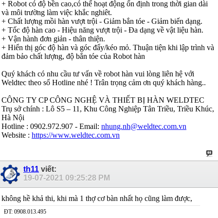
+ Robot có độ bền cao,có thể hoạt động ổn định trong thời gian dài
và môi trường làm việc khắc nghiêt.
+ Chất lượng mồi hàn vượt trội - Giảm bắn tóe - Giảm biến dạng.
+ Tốc độ hàn cao - Hiệu năng vượt trội - Đa dạng về vật liệu hàn.
+ Vận hành đơn giản - thân thiện.
+ Hiển thị góc độ hàn và góc đẩy/kéo mỏ. Thuận tiện khi lập trình và
đảm bảo chất lượng, độ bắn tóe của Robot hàn
Quý khách có nhu cầu tư vấn về robot hàn vui lòng liên hệ với
Weldtec theo số Hotline nhé ! Trân trọng cảm ơn quý khách hàng..
CÔNG TY CP CÔNG NGHỆ VÀ THIẾT BỊ HÀN WELDTEC
Trụ sở chính : Lô S5 – 11, Khu Công Nghiệp Tân Triều, Triều Khúc,
Hà Nội
Hotline : 0902.972.907 - Email:
nhung.nh@weldtec.com.vn
Website :
https://www.weldtec.com.vn
th11
viết:
19-07-2021
09:25:28 PM
không hề khả thi, khi mà 1 thợ cơ bàn nhất họ cũng làm được,
ĐT: 0908.013.495