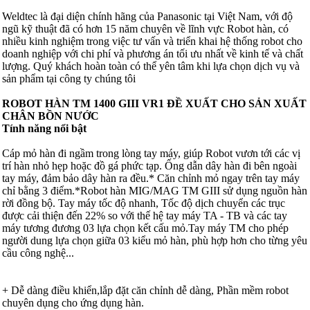
Weldtec là đại diện chính hãng của Panasonic tại Việt Nam, với độ
ngũ kỹ thuật đã có hơn 15 năm chuyên về lĩnh vực Robot hàn, có
nhiều kinh nghiệm trong việc tư vấn và triển khai hệ thống robot cho
doanh nghiệp với chi phí và phương án tối ưu nhất về kinh tế và chất
lượng. Quý khách hoàn toàn có thể yên tâm khi lựa chọn dịch vụ và
sản phẩm tại công ty chúng tôi
ROBOT HÀN TM 1400 GIII VR1 ĐỀ XUẤT CHO SẢN XUẤT
CHÂN BỒN NƯỚC
Tính năng nổi bật
Cáp mỏ hàn đi ngầm trong lòng tay máy, giúp Robot vươn tới các vị
trí hàn nhỏ hẹp hoặc đồ gá phức tạp. Ống dẫn dây hàn đi bên ngoài
tay máy, đảm bảo dây hàn ra đều.* Căn chỉnh mỏ ngay trên tay máy
chỉ bằng 3 điểm.*Robot hàn MIG/MAG TM GIII sử dụng nguồn hàn
rời đồng bộ. Tay máy tốc độ nhanh, Tốc độ dịch chuyển các trục
được cải thiện đến 22% so với thế hệ tay máy TA - TB và các tay
máy tương đương 03 lựa chọn kết cấu mỏ.Tay máy TM cho phép
người dung lựa chọn giữa 03 kiểu mỏ hàn, phù hợp hơn cho từng yêu
cầu công nghệ...
+ Dễ dàng điều khiển,lắp đặt căn chỉnh dễ dàng, Phần mềm robot
chuyên dụng cho ứng dụng hàn.