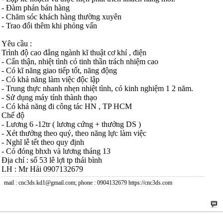
- Đàm phán bán hàng
- Chăm sóc khách hàng thường xuyên
- Trao đổi thêm khi phỏng vấn
Yêu cầu :
Trình độ cao đẳng ngành kĩ thuật cơ khí , điện
- Cẩn thận, nhiệt tình có tinh thần trách nhiệm cao
- Có kĩ năng giao tiếp tốt, năng động
- Có khả năng làm việc độc lập
- Trung thực nhanh nhẹn nhiệt tình, có kinh nghiệm 1 2 năm.
- Sử dụng máy tính thành thạo
- Có khả năng đi công tác HN , TP HCM
Chế độ
- Lương 6 -12tr ( lương cứng + thưởng DS )
- Xét thưởng theo quý, theo năng lực làm việc
- Nghĩ lễ tết theo quy định
- Có đóng bhxh và lương tháng 13
Địa chỉ : số 53 lê lợi tp thái bình
LH : Mr Hải 0907132679
mail : cnc3ds.kd1@gmail.com; phone : 0904132679 https://cnc3ds.com