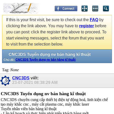
If this is your first visit, be sure to check out the
FAQ
by
clicking the link above. You may have to
register
before
you can post: click the register link above to proceed. To
start viewing messages, select the forum that you want
to visit from the selection below.
CNC3DS Tuyển dụng nv bán hàng kĩ thuật
Chủ đề:
CNC3DS Tuyển dụng nv bán hàng kĩ thuật
Tag:
None
CNC3DS
viết:
23-07-2021
08:38:29 AM
CNC3DS Tuyển dụng nv bán hàng kĩ thuật
CNC3DS chuyên cung cấp thiết bị điện tự động hoá, linh kiện chế
tạo máy khắc cnc , máy cắt plasma cnc, máy khắc laser
Tuyển nhân viên bán hàng kĩ thuật
- Lập kế hoạch và thực hiện phát triển khách hàng mới.