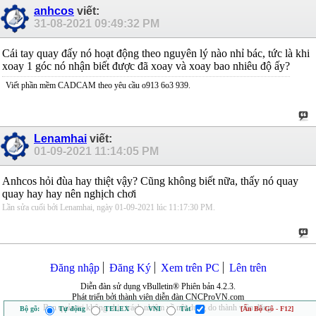
anhcos
viết:
31-08-2021
09:49:32 PM
Cái tay quay đấy nó hoạt động theo nguyên lý nào nhỉ bác, tức là khi
xoay 1 góc nó nhận biết được đã xoay và xoay bao nhiêu độ ấy?
Viết phần mềm CADCAM theo yêu cầu o913 6o3 939.
Lenamhai
viết:
01-09-2021
11:14:05 PM
Anhcos hỏi đùa hay thiệt vậy? Cũng không biết nữa, thấy nó quay
quay hay hay nên nghịch chơi
Lần sửa cuối bởi Lenamhai, ngày 01-09-2021 lúc
11:17:30 PM
.
Đăng nhập
Đăng Ký
Xem trên PC
Lên trên
Diễn đàn sử dụng vBulletin® Phiên bản 4.2.3.
Phát triển bởi thành viên diễn đàn CNCProVN.com
Ban quản trị không chịu trách nhiệm về nội dung do thành viên đăng.
Bộ gõ:
Tự động
TELEX
VNI
Tắt
[Ẩn Bộ Gõ - F12]