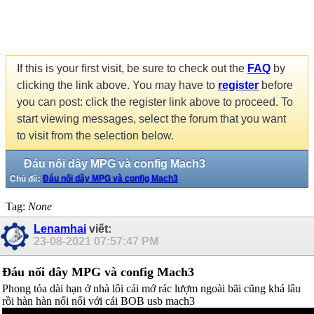
If this is your first visit, be sure to check out the
FAQ
by
clicking the link above. You may have to
register
before
you can post: click the register link above to proceed. To
start viewing messages, select the forum that you want
to visit from the selection below.
Đáu nối dây MPG và config Mach3
Chủ đề:
Đáu nối dây MPG và config Mach3
Tag:
None
Lenamhai
viết:
23-08-2021
07:57:47 PM
Đáu nối dây MPG và config Mach3
Phong tỏa dài hạn ở nhà lôi cái mớ rác lượm ngoài bãi cũng khá lâu
rồi hàn hàn nối nối với cái BOB usb mach3