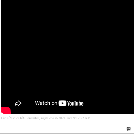
Lần sửa cuối bởi Lenamhai, ngày 26-08-2021 lúc
09:12:22 AM
.