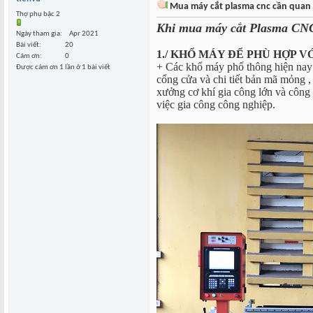
Mua máy cắt plasma cnc cần quan t
Thợ phụ bậc 2
Khi mua máy cắt Plasma CNC 
Ngày tham gia
Apr 2021
Bài viết
20
1./ KHỔ MÁY ĐỂ PHÙ HỢP 
Cám ơn
0
+ Các khổ máy phố thông hiện nay 
Được cám ơn 1 lần ở 1 bài viết
cổng cửa và chi tiết bản mã mỏng ,
xưởng cơ khí gia công lớn và công t
việc gia công công nghiệp.