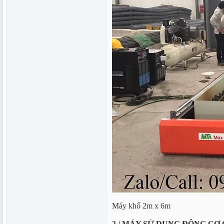
Máy khổ 2m x 6m
2./ MÁY SỬ DỤNG ĐỘNG CƠ 