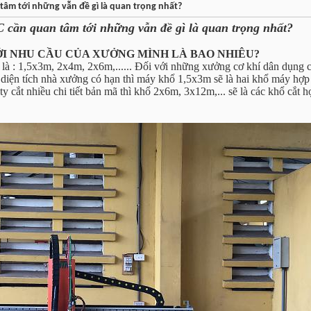
âm tới những vẫn đề gì là quan trọng nhất?
cần quan tâm tới những vẫn đề gì là quan trọng nhất?
VỚI NHU CẦU CỦA XƯỞNG MÌNH LÀ BAO NHIÊU?
là : 1,5x3m, 2x4m, 2x6m,...... Đối với những xưởng cơ khí dân dụng 
 diện tích nhà xưởng có hạn thì máy khổ 1,5x3m sẽ là hai khổ máy hợp 
y cắt nhiều chi tiết bản mã thì khổ 2x6m, 3x12m,... sẽ là các khổ cắt 