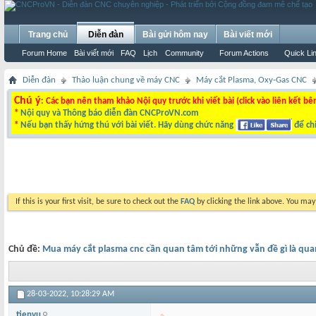
Trang chủ
Diễn đàn
Bài gửi hôm nay
Bài viết mới
Forum Home
Bài viết mới
FAQ
Lịch
Community
Forum Actions
Quick Li
Diễn đàn
Thảo luận chung về máy CNC
Máy cắt Plasma, Oxy-Gas CNC
Chú ý
: Các bạn nên tham khảo Nội quy trước khi viết bài (click vào liên kết bê
*
Nội quy và Thông báo diễn đàn CNCProVN.com
*
Nếu bạn thấy hứng thú với bài viết. Hãy dùng chức năng
để chi
If this is your first visit, be sure to check out the
FAQ
by clicking the link above. You ma
Chủ đề:
Mua máy cắt plasma cnc cần quan tâm tới những vẫn đề gì là qua
28-03-2022,
10:28:29 AM
tienvu