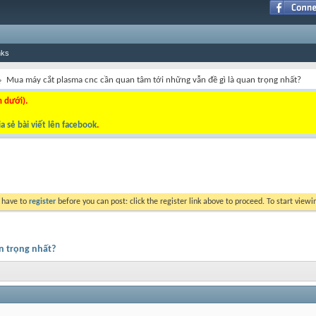
nks
Mua máy cắt plasma cnc cần quan tâm tới những vẫn đề gì là quan trọng nhất?
n dưới).
a sẻ bài viết lên facebook
.
y have to
register
before you can post: click the register link above to proceed. To start view
n trọng nhất?