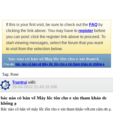
If this is your first visit, be sure to check out the
FAQ
by
clicking the link above. You may have to
register
before
you can post: click the register link above to proceed. To
start viewing messages, select the forum that you want
to visit from the selection below.
bác nào có bản vẽ Máy lốc tôn cho e xin tham khảo dc không ạ
Chủ đề:
bác nào có bản vẽ Máy lốc tôn cho e xin tham khảo dc không ạ
Tag:
None
Trantrui
viết:
19-04-2022
11:40:32 AM
bác nào có bản vẽ Máy lốc tôn cho e xin tham khảo dc
không ạ
Bác nào có bản vẽ máy lốc tôn cho e xin tham khảo với.em cám ơn ạ.