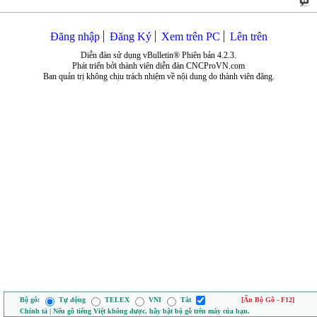
Đăng nhập
Đăng Ký
Xem trên PC
Lên trên
Diễn đàn sử dụng vBulletin® Phiên bản 4.2.3.
Phát triển bởi thành viên diễn đàn CNCProVN.com
Ban quản trị không chịu trách nhiệm về nội dung do thành viên đăng.
Bộ gõ:
Tự động
TELEX
VNI
Tắt
[Ẩn Bộ Gõ - F12]
Chính tả | Nếu gõ tiếng Việt không được, hãy bật bộ gõ trên máy của bạn.