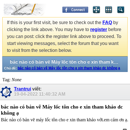
If this is your first visit, be sure to check out the
FAQ
by
clicking the link above. You may have to
register
before
you can post: click the register link above to proceed. To
start viewing messages, select the forum that you want
to visit from the selection below.
bác nào có bản vẽ Máy lốc tôn cho e xin tham khảo dc không ạ
Chủ đề:
bác nào có bản vẽ Máy lốc tôn cho e xin tham khảo dc không ạ
Tag:
None
Trantrui
viết:
19-04-2022
11:40:32 AM
bác nào có bản vẽ Máy lốc tôn cho e xin tham khảo dc
không ạ
Bác nào có bản vẽ máy lốc tôn cho e xin tham khảo với.em cám ơn ạ.