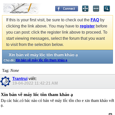
If this is your first visit, be sure to check out the
FAQ
by
clicking the link above. You may have to
register
before
you can post: click the register link above to proceed. To
start viewing messages, select the forum that you want
to visit from the selection below.
Xin bản vẽ máy lốc tôn tham khảo ạ
Chủ đề:
Xin bản vẽ máy lốc tôn tham khảo ạ
Tag:
None
Trantrui
viết:
19-04-2022
11:42:21 AM
Xin bản vẽ máy lốc tôn tham khảo ạ
Dạ các bác.có bác nào có bản vẽ máy lốc tôn cho e xin tham khảo với
ạ.