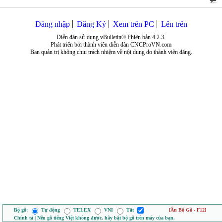
Đăng nhập
Đăng Ký
Xem trên PC
Lên trên
Diễn đàn sử dụng vBulletin® Phiên bản 4.2.3.
Phát triển bởi thành viên diễn đàn CNCProVN.com
Ban quản trị không chịu trách nhiệm về nội dung do thành viên đăng.
Bộ gõ:
Tự động
TELEX
VNI
Tắt
[Ẩn Bộ Gõ - F12]
Chính tả | Nếu gõ tiếng Việt không được, hãy bật bộ gõ trên máy của bạn.