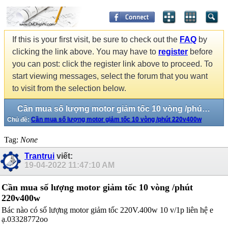
If this is your first visit, be sure to check out the
FAQ
by
clicking the link above. You may have to
register
before
you can post: click the register link above to proceed. To
start viewing messages, select the forum that you want
to visit from the selection below.
Cần mua số lượng motor giảm tốc 10 vòng /phút 220v400w
Chủ đề:
Cần mua số lượng motor giảm tốc 10 vòng /phút 220v400w
Tag:
None
Trantrui
viết:
19-04-2022
11:47:10 AM
Cần mua số lượng motor giảm tốc 10 vòng /phút
220v400w
Bác nào có số lượng motor giảm tốc 220V.400w 10 v/1p liên hệ e
ạ.03328772oo