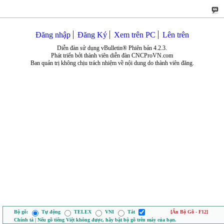
Đăng nhập
Đăng Ký
Xem trên PC
Lên trên
Diễn đàn sử dụng vBulletin® Phiên bản 4.2.3.
Phát triển bởi thành viên diễn đàn CNCProVN.com
Ban quản trị không chịu trách nhiệm về nội dung do thành viên đăng.
Bộ gõ:
Tự động
TELEX
VNI
Tắt
[Ẩn Bộ Gõ - F12]
Chính tả | Nếu gõ tiếng Việt không được, hãy bật bộ gõ trên máy của bạn.