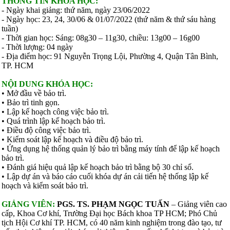
THÔNG TIN KHÓA HỌC:
- Ngày khai giảng: thứ năm, ngày 23/06/2022
- Ngày học: 23, 24, 30/06 & 01/07/2022 (thứ năm & thứ sáu hàng
tuần)
- Thời gian học: Sáng: 08g30 – 11g30, chiều: 13g00 – 16g00
- Thời lượng: 04 ngày
- Địa điểm học: 91 Nguyễn Trọng Lội, Phường 4, Quận Tân Bình,
TP. HCM
NỘI DUNG KHÓA HỌC:
• Mở đầu về bảo trì.
• Bảo trì tinh gọn.
• Lập kế hoạch công việc bảo trì.
• Quá trình lập kế hoạch bảo trì.
• Điều độ công việc bảo trì.
• Kiểm soát lập kế hoạch và điều độ bảo trì.
• Ứng dụng hệ thống quản lý bảo trì bằng máy tính để lập kế hoạch
bảo trì.
• Đánh giá hiệu quả lập kế hoạch bảo trì bằng bộ 30 chỉ số.
• Lập dự án và báo cáo cuối khóa dự án cải tiến hệ thống lập kế
hoạch và kiểm soát bảo trì.
GIẢNG VIÊN:
PGS. TS. PHẠM NGỌC TUẤN
– Giảng viên cao
cấp, Khoa Cơ khí, Trường Đại học Bách khoa TP HCM; Phó Chủ
tịch Hội Cơ khí TP. HCM, có 40 năm kinh nghiệm trong đào tạo, tư