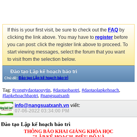
If this is your first visit, be sure to check out the
FAQ
by
clicking the link above. You may have to
register
before
you can post: click the register link above to proceed. To
start viewing messages, select the forum that you want
to visit from the selection below.
Đào tạo Lập kế hoạch bảo trì
Chủ đề:
Đào tạo Lập kế hoạch bảo trì
Tag:
#congtydaotaouytin
,
#daotaobaotri
,
#daotaolapkehoach
,
#lapkehoachbaotri
,
#nangsuatxanh
info@nangsuatxanh.vn
viết:
07-06-2022
03:34:00 PM
Đào tạo Lập kế hoạch bảo trì
THÔNG BÁO KHAI GIẢNG KHÓA HỌC
"LẬP KẾ HOẠCH, ĐIỀU ĐỘ VÀ