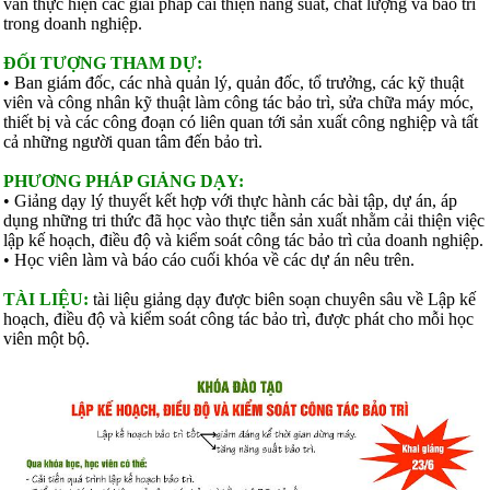
vấn thực hiện các giải pháp cải thiện năng suất, chất lượng và bảo trì
trong doanh nghiệp.
ĐỐI TƯỢNG THAM DỰ:
• Ban giám đốc, các nhà quản lý, quản đốc, tổ trưởng, các kỹ thuật
viên và công nhân kỹ thuật làm công tác bảo trì, sửa chữa máy móc,
thiết bị và các công đoạn có liên quan tới sản xuất công nghiệp và tất
cả những người quan tâm đến bảo trì.
PHƯƠNG PHÁP GIẢNG DẠY:
• Giảng dạy lý thuyết kết hợp với thực hành các bài tập, dự án, áp
dụng những tri thức đã học vào thực tiễn sản xuất nhằm cải thiện việc
lập kế hoạch, điều độ và kiểm soát công tác bảo trì của doanh nghiệp.
• Học viên làm và báo cáo cuối khóa về các dự án nêu trên.
TÀI LIỆU:
tài liệu giảng dạy được biên soạn chuyên sâu về Lập kế
hoạch, điều độ và kiểm soát công tác bảo trì, được phát cho mỗi học
viên một bộ.