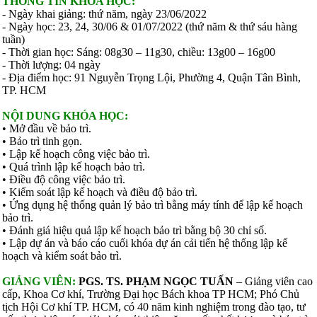
THÔNG TIN KHÓA HỌC:
- Ngày khai giảng: thứ năm, ngày 23/06/2022
- Ngày học: 23, 24, 30/06 & 01/07/2022 (thứ năm & thứ sáu hàng
tuần)
- Thời gian học: Sáng: 08g30 – 11g30, chiều: 13g00 – 16g00
- Thời lượng: 04 ngày
- Địa điểm học: 91 Nguyễn Trọng Lội, Phường 4, Quận Tân Bình,
TP. HCM
NỘI DUNG KHÓA HỌC:
• Mở đầu về bảo trì.
• Bảo trì tinh gọn.
• Lập kế hoạch công việc bảo trì.
• Quá trình lập kế hoạch bảo trì.
• Điều độ công việc bảo trì.
• Kiểm soát lập kế hoạch và điều độ bảo trì.
• Ứng dụng hệ thống quản lý bảo trì bằng máy tính để lập kế hoạch
bảo trì.
• Đánh giá hiệu quả lập kế hoạch bảo trì bằng bộ 30 chỉ số.
• Lập dự án và báo cáo cuối khóa dự án cải tiến hệ thống lập kế
hoạch và kiểm soát bảo trì.
GIẢNG VIÊN:
PGS. TS. PHẠM NGỌC TUẤN
– Giảng viên cao
cấp, Khoa Cơ khí, Trường Đại học Bách khoa TP HCM; Phó Chủ
tịch Hội Cơ khí TP. HCM, có 40 năm kinh nghiệm trong đào tạo, tư