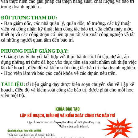
vấn thực hiện các giải pháp cải thiện năng suất, chất lượng và bảo trì
trong doanh nghiệp.
ĐỐI TƯỢNG THAM DỰ:
• Ban giám đốc, các nhà quản lý, quản đốc, tổ trưởng, các kỹ thuật
viên và công nhân kỹ thuật làm công tác bảo trì, sửa chữa máy móc,
thiết bị và các công đoạn có liên quan tới sản xuất công nghiệp và tất
cả những người quan tâm đến bảo trì.
PHƯƠNG PHÁP GIẢNG DẠY:
• Giảng dạy lý thuyết kết hợp với thực hành các bài tập, dự án, áp
dụng những tri thức đã học vào thực tiễn sản xuất nhằm cải thiện việc
lập kế hoạch, điều độ và kiểm soát công tác bảo trì của doanh nghiệp.
• Học viên làm và báo cáo cuối khóa về các dự án nêu trên.
TÀI LIỆU:
tài liệu giảng dạy được biên soạn chuyên sâu về Lập kế
hoạch, điều độ và kiểm soát công tác bảo trì, được phát cho mỗi học
viên một bộ.