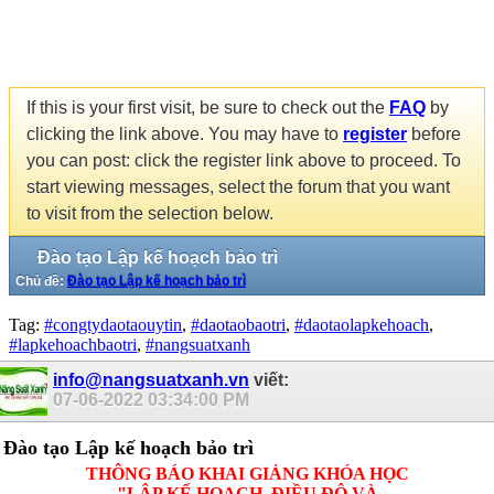
If this is your first visit, be sure to check out the
FAQ
by
clicking the link above. You may have to
register
before
you can post: click the register link above to proceed. To
start viewing messages, select the forum that you want
to visit from the selection below.
Đào tạo Lập kế hoạch bảo trì
Chủ đề:
Đào tạo Lập kế hoạch bảo trì
Tag:
#congtydaotaouytin
,
#daotaobaotri
,
#daotaolapkehoach
,
#lapkehoachbaotri
,
#nangsuatxanh
info@nangsuatxanh.vn
viết:
07-06-2022
03:34:00 PM
Đào tạo Lập kế hoạch bảo trì
THÔNG BÁO KHAI GIẢNG KHÓA HỌC
"LẬP KẾ HOẠCH, ĐIỀU ĐỘ VÀ