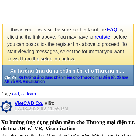
If this is your first visit, be sure to check out the
FAQ
by
clicking the link above. You may have to
register
before
you can post: click the register link above to proceed. To
start viewing messages, select the forum that you want
to visit from the selection below.
Xu hướng ứng dụng phần mềm cho Thương mại điện tử, đồ hoạ AR và VR, Visualization
Chủ đề:
Xu hướng ứng dụng phần mềm cho Thương mại điện tử, đồ hoạ
AR và VR, Visualization
Tag:
cad
,
cadcam
VietCAD Co.
viết:
17-08-2022
02:11:55 PM
Xu hướng ứng dụng phần mềm cho Thương mại điện tử,
đồ hoạ AR và VR, Visualization
Visualization nghĩa là sự hình dung, sự mường tượng. Trong đồ hoạ