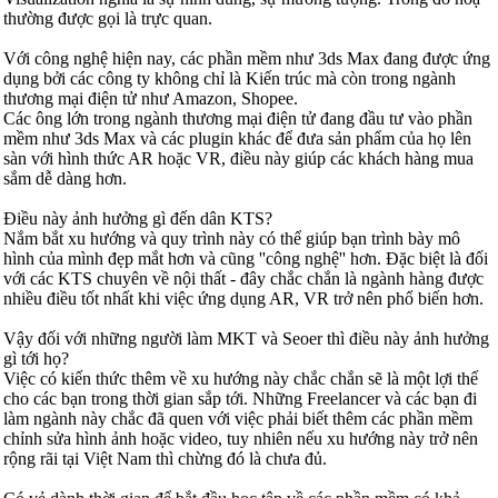
thường được gọi là trực quan.
Với công nghệ hiện nay, các phần mềm như 3ds Max đang được ứng
dụng bởi các công ty không chỉ là Kiến trúc mà còn trong ngành
thương mại điện tử như Amazon, Shopee.
Các ông lớn trong ngành thương mại điện tử đang đầu tư vào phần
mềm như 3ds Max và các plugin khác để đưa sản phẩm của họ lên
sàn với hình thức AR hoặc VR, điều này giúp các khách hàng mua
sắm dễ dàng hơn.
Điều này ảnh hưởng gì đến dân KTS?
Nắm bắt xu hướng và quy trình này có thể giúp bạn trình bày mô
hình của mình đẹp mắt hơn và cũng ''công nghệ'' hơn. Đặc biệt là đối
với các KTS chuyên về nội thất - đây chắc chắn là ngành hàng được
nhiều điều tốt nhất khi việc ứng dụng AR, VR trở nên phổ biến hơn.
Vậy đối với những người làm MKT và Seoer thì điều này ảnh hưởng
gì tới họ?
Việc có kiến thức thêm về xu hướng này chắc chắn sẽ là một lợi thế
cho các bạn trong thời gian sắp tới. Những Freelancer và các bạn đi
làm ngành này chắc đã quen với việc phải biết thêm các phần mềm
chỉnh sửa hình ảnh hoặc video, tuy nhiên nếu xu hướng này trở nên
rộng rãi tại Việt Nam thì chừng đó là chưa đủ.