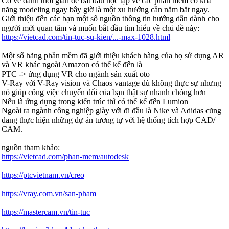
Có vẻ dành thời gian để bắt đầu học tập về các phần mềm có khả
năng modeling ngay bây giờ là một xu hướng cần nắm bắt ngay.
Giới thiệu đến các bạn một số nguồn thông tin hướng dẫn dành cho
người mới quan tâm và muốn bắt đầu tìm hiểu về chủ đề này:
https://vietcad.com/tin-tuc-su-kien/...-max-1028.html
Một số hãng phần mềm đã giới thiệu khách hàng của họ sử dụng AR
và VR khác ngoài Amazon có thể kể đến là
PTC -> ứng dụng VR cho ngành sản xuất oto
V-Ray với V-Ray vision và Chaos vantage dù không thực sự nhưng
nó giúp công việc chuyển đổi của bạn thật sự nhanh chóng hơn
Nếu là ứng dụng trong kiến trúc thì có thể kể đến Lumion
Ngoài ra ngành công nghiệp giày với đi đầu là Nike và Adidas cũng
đang thực hiện những dự án tương tự với hệ thống tích hợp CAD/
CAM.
nguồn tham khảo:
https://vietcad.com/phan-mem/autodesk
https://ptcvietnam.vn/creo
https://vray.com.vn/san-pham
https://mastercam.vn/tin-tuc