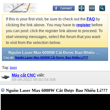
If this is your first visit, be sure to check out the
FAQ
by
clicking the link above. You may have to
register
before
you can post: click the register link above to proceed. To
start viewing messages, select the forum that you want
to visit from the selection below.
Nguồn Laser Max 6000W Cắt Được Bao Nhiêu Li???
Chủ đề:
Nguồn Laser Max 6000W Cắt Được Bao Nhiêu Li???
Tag:
laser
Máy cắt CNC
viết:
09-09-2022
09:02:54 AM
Nguồn Laser Max 6000W Cắt Được Bao Nhiêu Li???