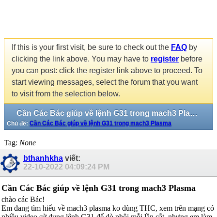
If this is your first visit, be sure to check out the
FAQ
by
clicking the link above. You may have to
register
before
you can post: click the register link above to proceed. To
start viewing messages, select the forum that you want
to visit from the selection below.
Cần Các Bác giúp về lệnh G31 trong mach3 Plasma
Chủ đề:
Cần Các Bác giúp về lệnh G31 trong mach3 Plasma
Tag:
None
bthanhkha
viết:
22-10-2022
04:09:24 PM
Cần Các Bác giúp về lệnh G31 trong mach3 Plasma
chào các Bác!
Em đang tìm hiểu về mach3 plasma ko dùng THC, xem trên mạng có
nhiều video sử dụng lệnh G31 để dò phôi mỗi lần cắt, nhưng em làm