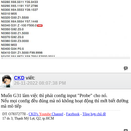
CKD
viết:
26-11-2022
08:07:38 PM
Muốn G31 làm việc thì phải config input "Probe" cho nó.
Nếu mọi config đều đúng mà nó không hoạt động thì mới biết đường
mà mò tiếp
DT: O7837277II -
CKD's
Youtube
Channel
-
Facebook
-
Tổng hợp chủ đề
17 ds 3, Thạnh Mỹ Lợi, Q2, tp.HCM