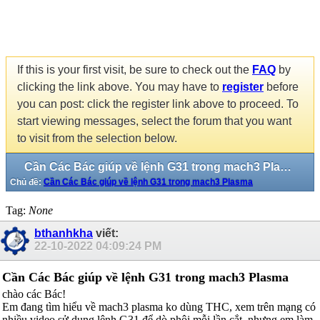
If this is your first visit, be sure to check out the
FAQ
by
clicking the link above. You may have to
register
before
you can post: click the register link above to proceed. To
start viewing messages, select the forum that you want
to visit from the selection below.
Cần Các Bác giúp về lệnh G31 trong mach3 Plasma
Chủ đề:
Cần Các Bác giúp về lệnh G31 trong mach3 Plasma
Tag:
None
bthanhkha
viết:
22-10-2022
04:09:24 PM
Cần Các Bác giúp về lệnh G31 trong mach3 Plasma
chào các Bác!
Em đang tìm hiểu về mach3 plasma ko dùng THC, xem trên mạng có
nhiều video sử dụng lệnh G31 để dò phôi mỗi lần cắt, nhưng em làm