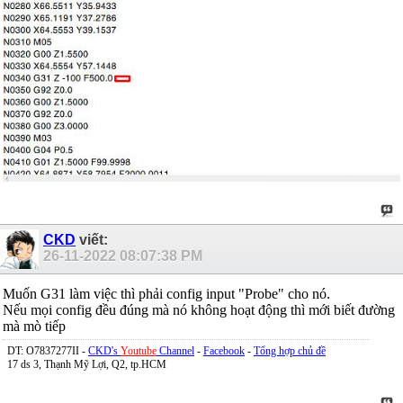
CKD
viết:
26-11-2022
08:07:38 PM
Muốn G31 làm việc thì phải config input "Probe" cho nó.
Nếu mọi config đều đúng mà nó không hoạt động thì mới biết đường
mà mò tiếp
DT: O7837277II -
CKD's
Youtube
Channel
-
Facebook
-
Tổng hợp chủ đề
17 ds 3, Thạnh Mỹ Lợi, Q2, tp.HCM