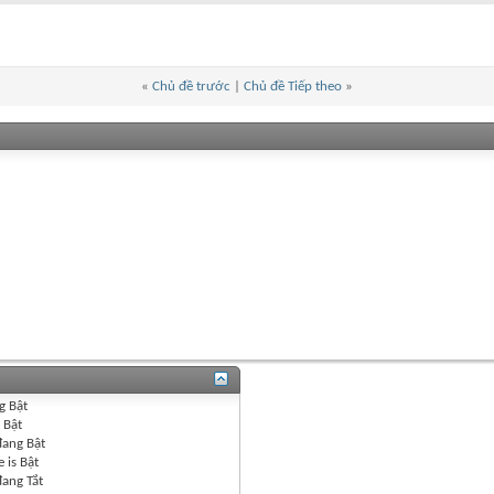
«
Chủ đề trước
|
Chủ đề Tiếp theo
»
g
Bật
g
Bật
đang
Bật
 is
Bật
đang
Tắt