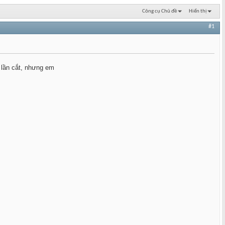
Công cụ Chủ đề
Hiển thị
#1
 lần cắt, nhưng em