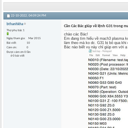
22-10-2022,
04:09:24 PM
bthanhkha
Cần Các Bác giúp về lệnh G31 trong m
Thợ phụ bậc 1
chào các Bác!
Em đang tìm hiểu về mach3 plasma ko
Ngày tham gia
Mar 2015
làm theo mà ko dc. G31 bị bỏ qua khi
Bài viết
10
Bác nào biết vụ này chỉ giúp em với ạ
Cám ơn
0
Được cám ơn 0 lần
ở 0 bài viết