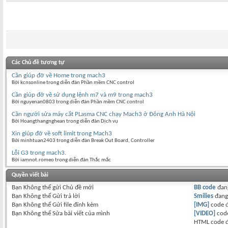
Các Chủ đề tương tự
Cần giúp đỡ về Home trong mach3
Bởi kcnsonline trong diễn đàn Phần mềm CNC control
Cần giúp đỡ về sử dụng lệnh m7 và m9 trong mach3
Bởi nguyenan0803 trong diễn đàn Phần mềm CNC control
Cần người sửa máy cắt PLasma CNC chạy Mach3 ở Đông Anh Hà Nội
Bởi Hoangthangnghean trong diễn đàn Dịch vụ
Xin giúp đỡ về soft limit trong Mach3
Bởi minhtuan2403 trong diễn đàn Break Out Board, Controller
Lỗi G3 trong mach3.
Bởi iamnot.romeo trong diễn đàn Thắc mắc
Quyền viết bài
Bạn
Không thể
gửi Chủ đề mới
BB code
đan
Bạn
Không thể
Gửi trả lời
Smilies
đan
Bạn
Không thể
Gửi file đính kèm
[IMG]
code 
Bạn
Không thể
Sửa bài viết của mình
[VIDEO]
code
HTML code 