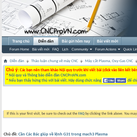
Trang chủ
Diễn đàn
Bài gửi hôm nay
Bài viết mới
Forum Home
Bài viết mới
FAQ
Lịch
Community
Forum Actions
Quick Li
Diễn đàn
Thảo luận chung về máy CNC
Máy cắt Plasma, Oxy-Gas CNC
Chú ý
: Các bạn nên tham khảo Nội quy trước khi viết bài (click vào liên kết bê
*
Nội quy và Thông báo diễn đàn CNCProVN.com
*
Nếu bạn thấy hứng thú với bài viết. Hãy dùng chức năng
để chi
If this is your first visit, be sure to check out the
FAQ
by clicking the link above. You ma
Chủ đề:
Cần Các Bác giúp về lệnh G31 trong mach3 Plasma