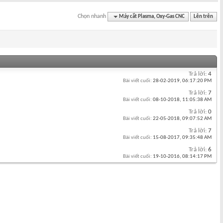
Chọn nhanh
Máy cắt Plasma, Oxy-Gas CNC
Lên trên
Trả lời:
4
Bài viết cuối:
28-02-2019,
06:17:20 PM
Trả lời:
7
Bài viết cuối:
08-10-2018,
11:05:38 AM
Trả lời:
0
Bài viết cuối:
22-05-2018,
09:07:52 AM
Trả lời:
7
Bài viết cuối:
15-08-2017,
09:35:48 AM
Trả lời:
6
Bài viết cuối:
19-10-2016,
08:14:17 PM