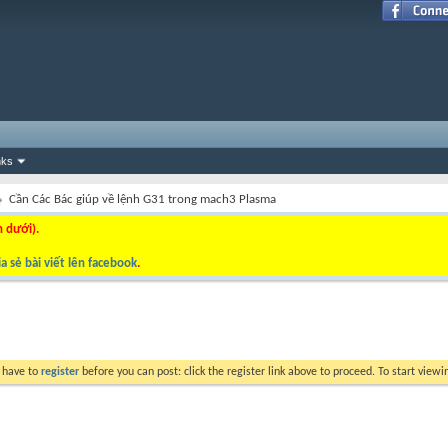
nks
Cần Các Bác giúp về lệnh G31 trong mach3 Plasma
n dưới).
a sẻ bài viết lên facebook
.
y have to
register
before you can post: click the register link above to proceed. To start view