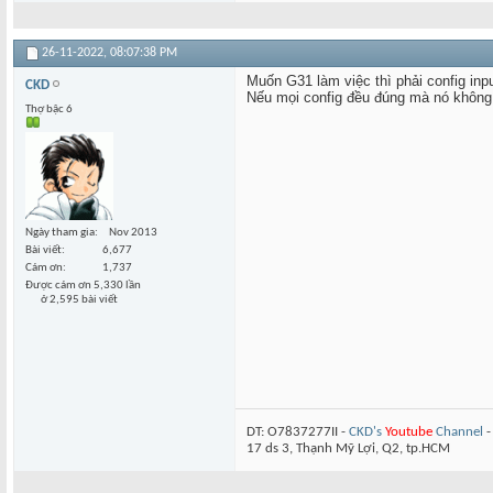
26-11-2022,
08:07:38 PM
Muốn G31 làm việc thì phải config inp
CKD
Nếu mọi config đều đúng mà nó không
Thợ bậc 6
Ngày tham gia
Nov 2013
Bài viết
6,677
Cám ơn
1,737
Được cám ơn 5,330 lần
ở 2,595 bài viết
DT: O7837277II -
CKD's
Youtube
Channel
17 ds 3, Thạnh Mỹ Lợi, Q2, tp.HCM