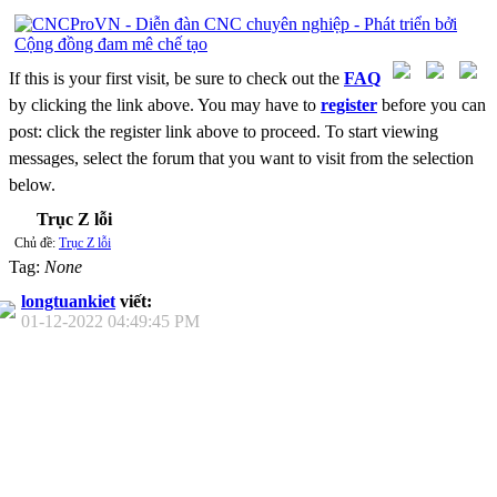
If this is your first visit, be sure to check out the
FAQ
by clicking the link above. You may have to
register
before you can
post: click the register link above to proceed. To start viewing
messages, select the forum that you want to visit from the selection
below.
Trục Z lỗi
Chủ đề:
Trục Z lỗi
Tag:
None
longtuankiet
viết:
01-12-2022
04:49:45 PM