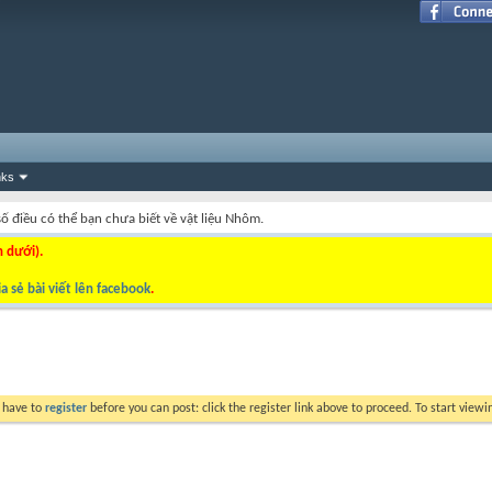
nks
ố điều có thể bạn chưa biết về vật liệu Nhôm.
n dưới).
a sẻ bài viết lên facebook
.
y have to
register
before you can post: click the register link above to proceed. To start view