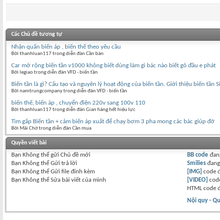
Các Chủ đề tương tự
Nhận quấn biến áp , biến thế theo yêu cầu
Bởi thanhluan117 trong diễn đàn Cần bán
Car mở rộng biến tần v1000 không biết dùng làm gì bác nào biết gỏ đầu e phát
Bởi legiao trong diễn đàn VFD - biến tần
Biến tần là gì? Cấu tạo và nguyên lý hoạt động của biến tần. Giới thiệu biến tần 
Bởi namtrungcompany trong diễn đàn VFD - biến tần
biến thế, biến áp , chuyển điện 220v sang 100v 110
Bởi thanhluan117 trong diễn đàn Gian hàng hết hiệu lực
Tìm gấp Biến tần + cảm biến áp xuất để chạy bơm 3 pha mong các bác giúp đỡ
Bởi Mãi Chờ trong diễn đàn Cần mua
Quyền viết bài
Bạn
Không thể
gửi Chủ đề mới
BB code
đan
Bạn
Không thể
Gửi trả lời
Smilies
đan
Bạn
Không thể
Gửi file đính kèm
[IMG]
code 
Bạn
Không thể
Sửa bài viết của mình
[VIDEO]
code
HTML code 
Nội quy - Qu