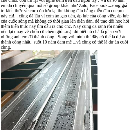
chế cháo, còn trụ lại với nghề đếm trên đầu ngón tay . Và đa số anh
em đã chuyển qua một số group khác như Zalo, Facebook...xong giá
trị kiến thức về cnc còn lưu lại thì không đâu bằng diễn đàn cncpro
này cả!... cũng đã lâu vì cơm áo gạo tiền, áp lực của công việc, áp lực
của cuộc sống mà không có thời gian lên diễn đàn, để trao đổi học hỏi
thêm kiến thức hay tìm đầu ra cho cnc. Nay cũng đã rãnh rỗi nhiều
nên lại quay về chốn cũ chém gió...mặt dù biết nó chả là gì so với
những anh em đã thành công . Song với mình thì đây có thể là dự án
thành công nhất.. suốt 10 năm đam mê ...và cũng có thể là dự án cuối
cùng.