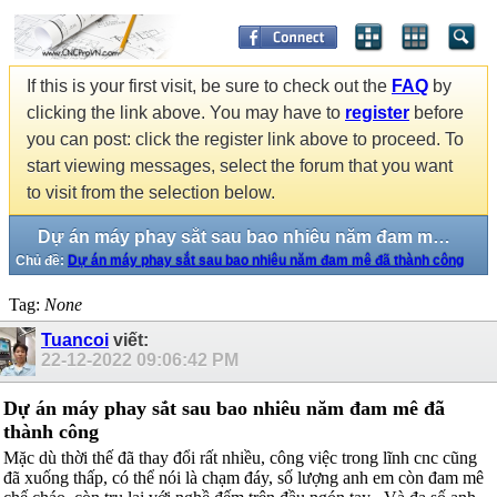
If this is your first visit, be sure to check out the
FAQ
by
clicking the link above. You may have to
register
before
you can post: click the register link above to proceed. To
start viewing messages, select the forum that you want
to visit from the selection below.
Dự án máy phay sắt sau bao nhiêu năm đam mê đã thành công
Chủ đề:
Dự án máy phay sắt sau bao nhiêu năm đam mê đã thành công
Tag:
None
Tuancoi
viết:
22-12-2022
09:06:42 PM
Dự án máy phay sắt sau bao nhiêu năm đam mê đã
thành công
Mặc dù thời thế đã thay đổi rất nhiều, công việc trong lĩnh cnc cũng
đã xuống thấp, có thể nói là chạm đáy, số lượng anh em còn đam mê