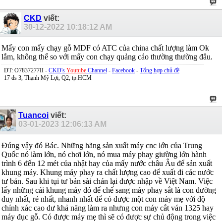
CKD
viết:
30-12-2022
10:18:12 AM
Mấy con mấy chạy gỗ MDF có ATC của china chất lượng làm Ok
lắm, không thể so với mấy con chạy quảng cáo thường thường đâu.
DT: O7837277II -
CKD's
Youtube
Channel
-
Facebook
-
Tổng hợp chủ đề
17 ds 3, Thạnh Mỹ Lợi, Q2, tp.HCM
Tuancoi
viết:
03-01-2023
12:06:13 AM
Đúng vậy đó Bác. Những hãng sản xuất máy cnc lớn của Trung
Quốc nó làm lớn, nó chơi lớn, nó mua máy phay giường lớn hành
trình 6 đến 12 mét của nhật hay của mấy nước châu Âu để sản xuất
khung máy. Khung máy phay ra chất lượng cao để xuất đi các nước
tư bản. Sau khi tụi tư bản sài chán lại được nhập về Việt Nam. Việc
lấy những cái khung máy đó để chế sang máy phay sắt là con đường
duy nhất, rẻ nhất, nhanh nhất để có được một con máy mẹ với độ
chính xác cao dư khả năng làm ra nhưng con máy cắt ván 1325 hay
máy đục gỗ. Có được máy mẹ thì sẽ có được sự chủ động trong việc