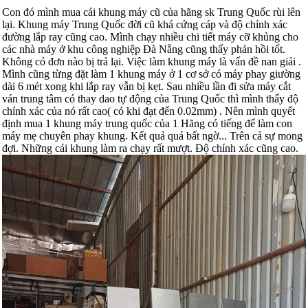
Con đó mình mua cái khung máy cũ của hãng sk Trung Quốc rùi lên
lại. Khung máy Trung Quốc đời cũ khá cứng cáp và độ chính xác
đường lắp ray cũng cao. Mình chạy nhiều chi tiết máy cỡ khủng cho
các nhà máy ở khu công nghiệp Đà Nẵng cũng thấy phản hồi tốt.
Không có đơn nào bị trả lại. Việc làm khung máy là vấn đề nan giải .
Mình cũng từng đặt làm 1 khung máy ở 1 cơ sở có máy phay giường
dài 6 mét xong khi lắp ray vẫn bị kẹt. Sau nhiều lần đi sửa máy cắt
ván trung tâm có thay dao tự động của Trung Quốc thì mình thấy độ
chính xác của nó rất cao( có khi đạt đến 0.02mm) . Nên mình quyết
định mua 1 khung máy trung quốc của 1 Hãng có tiếng để làm con
máy mẹ chuyên phay khung. Kết quả quá bất ngờ... Trên cả sự mong
đợi. Những cái khung làm ra chạy rất mượt. Độ chính xác cũng cao.