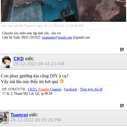
Lần sửa cuối bởi Tuancoi, ngày 22-12-2022 lúc
11:03:48 PM
.
Chuyên sửa chữa máy tập tình yêu...cho vợ.
Liên hệ Tuấn. 0935.210.022.
tuantantin@gmail.com
@gmail.com
CKD
viết:
29-12-2022
08:44:23 AM
Con phay giường kia cũng DIY à cụ?
Vậy mà lâu nay thấy im hơi quá
DT: O7837277II -
CKD's
Youtube
Channel
-
Facebook
-
Tổng hợp chủ đề
17 ds 3, Thạnh Mỹ Lợi, Q2, tp.HCM
Tuancoi
viết:
29-12-2022
09:29:29 PM