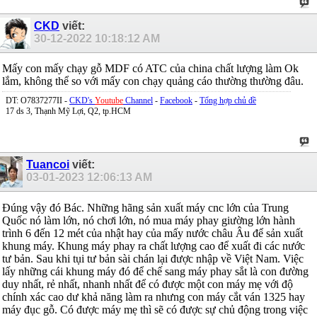
CKD
viết:
30-12-2022
10:18:12 AM
Mấy con mấy chạy gỗ MDF có ATC của china chất lượng làm Ok
lắm, không thể so với mấy con chạy quảng cáo thường thường đâu.
DT: O7837277II -
CKD's
Youtube
Channel
-
Facebook
-
Tổng hợp chủ đề
17 ds 3, Thạnh Mỹ Lợi, Q2, tp.HCM
Tuancoi
viết:
03-01-2023
12:06:13 AM
Đúng vậy đó Bác. Những hãng sản xuất máy cnc lớn của Trung
Quốc nó làm lớn, nó chơi lớn, nó mua máy phay giường lớn hành
trình 6 đến 12 mét của nhật hay của mấy nước châu Âu để sản xuất
khung máy. Khung máy phay ra chất lượng cao để xuất đi các nước
tư bản. Sau khi tụi tư bản sài chán lại được nhập về Việt Nam. Việc
lấy những cái khung máy đó để chế sang máy phay sắt là con đường
duy nhất, rẻ nhất, nhanh nhất để có được một con máy mẹ với độ
chính xác cao dư khả năng làm ra nhưng con máy cắt ván 1325 hay
máy đục gỗ. Có được máy mẹ thì sẽ có được sự chủ động trong việc