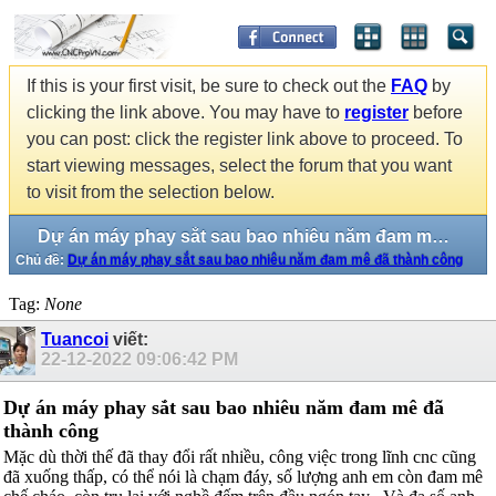
If this is your first visit, be sure to check out the
FAQ
by
clicking the link above. You may have to
register
before
you can post: click the register link above to proceed. To
start viewing messages, select the forum that you want
to visit from the selection below.
Dự án máy phay sắt sau bao nhiêu năm đam mê đã thành công
Chủ đề:
Dự án máy phay sắt sau bao nhiêu năm đam mê đã thành công
Tag:
None
Tuancoi
viết:
22-12-2022
09:06:42 PM
Dự án máy phay sắt sau bao nhiêu năm đam mê đã
thành công
Mặc dù thời thế đã thay đổi rất nhiều, công việc trong lĩnh cnc cũng
đã xuống thấp, có thể nói là chạm đáy, số lượng anh em còn đam mê