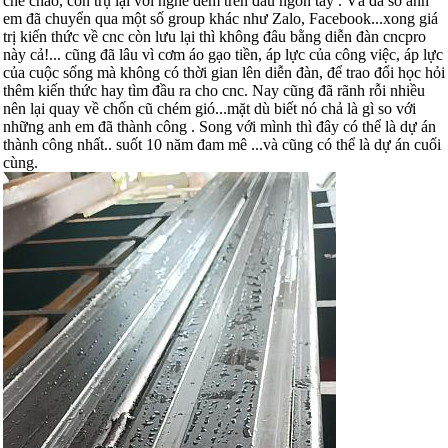
chế cháo, còn trụ lại với nghề đếm trên đầu ngón tay . Và đa số anh
em đã chuyển qua một số group khác như Zalo, Facebook...xong giá
trị kiến thức về cnc còn lưu lại thì không đâu bằng diễn đàn cncpro
này cả!... cũng đã lâu vì cơm áo gạo tiền, áp lực của công việc, áp lực
của cuộc sống mà không có thời gian lên diễn đàn, để trao đổi học hỏi
thêm kiến thức hay tìm đầu ra cho cnc. Nay cũng đã rãnh rỗi nhiều
nên lại quay về chốn cũ chém gió...mặt dù biết nó chả là gì so với
những anh em đã thành công . Song với mình thì đây có thể là dự án
thành công nhất.. suốt 10 năm đam mê ...và cũng có thể là dự án cuối
cùng.