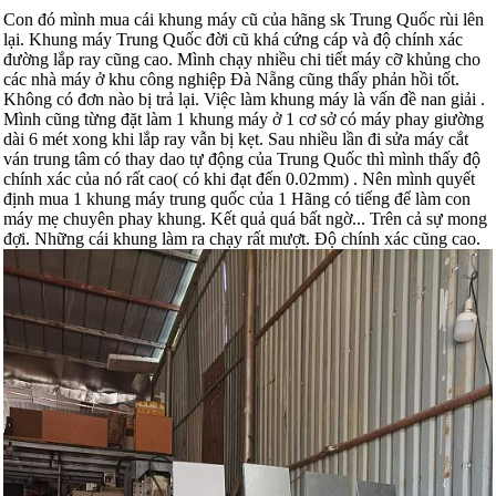
Con đó mình mua cái khung máy cũ của hãng sk Trung Quốc rùi lên
lại. Khung máy Trung Quốc đời cũ khá cứng cáp và độ chính xác
đường lắp ray cũng cao. Mình chạy nhiều chi tiết máy cỡ khủng cho
các nhà máy ở khu công nghiệp Đà Nẵng cũng thấy phản hồi tốt.
Không có đơn nào bị trả lại. Việc làm khung máy là vấn đề nan giải .
Mình cũng từng đặt làm 1 khung máy ở 1 cơ sở có máy phay giường
dài 6 mét xong khi lắp ray vẫn bị kẹt. Sau nhiều lần đi sửa máy cắt
ván trung tâm có thay dao tự động của Trung Quốc thì mình thấy độ
chính xác của nó rất cao( có khi đạt đến 0.02mm) . Nên mình quyết
định mua 1 khung máy trung quốc của 1 Hãng có tiếng để làm con
máy mẹ chuyên phay khung. Kết quả quá bất ngờ... Trên cả sự mong
đợi. Những cái khung làm ra chạy rất mượt. Độ chính xác cũng cao.