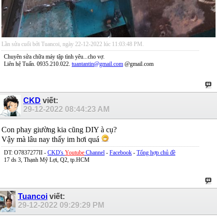
Lần sửa cuối bởi Tuancoi, ngày 22-12-2022 lúc
11:03:48 PM
.
Chuyên sửa chữa máy tập tình yêu...cho vợ.
Liên hệ Tuấn. 0935.210.022.
tuantantin@gmail.com
@gmail.com
CKD
viết:
29-12-2022
08:44:23 AM
Con phay giường kia cũng DIY à cụ?
Vậy mà lâu nay thấy im hơi quá
DT: O7837277II -
CKD's
Youtube
Channel
-
Facebook
-
Tổng hợp chủ đề
17 ds 3, Thạnh Mỹ Lợi, Q2, tp.HCM
Tuancoi
viết:
29-12-2022
09:29:29 PM