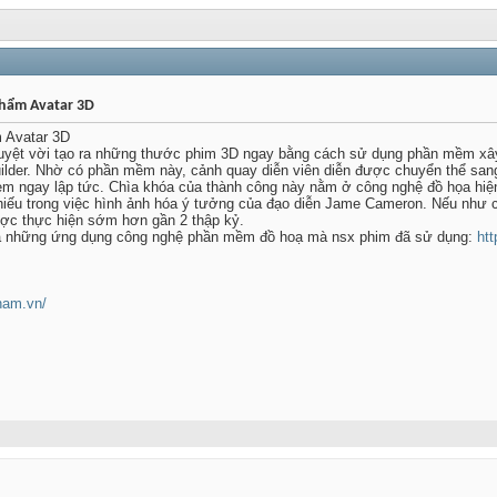
phẩm Avatar 3D
 Avatar 3D
 tuyệt vời tạo ra những thước phim 3D ngay bằng cách sử dụng phần mềm xâ
uilder. Nhờ có phần mềm này, cảnh quay diễn viên diễn được chuyển thể san
em ngay lập tức. Chìa khóa của thành công này nằm ở công nghệ đồ họa hiệ
thiếu trong việc hình ảnh hóa ý tưởng của đạo diễn Jame Cameron. Nếu như 
ược thực hiện sớm hơn gần 2 thập kỷ.
 và những ứng dụng công nghệ phần mềm đồ hoạ mà nsx phim đã sử dụng:
htt
tnam.vn/