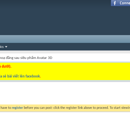
nks
hoạ đằng sau siêu phẩm Avatar 3D
n dưới).
a sẻ bài viết lên facebook
.
y have to
register
before you can post: click the register link above to proceed. To start view