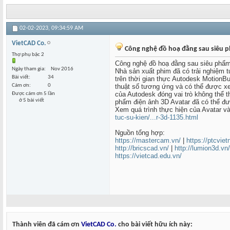
02-02-2023,
09:34:59 AM
VietCAD Co.
Công nghệ đồ hoạ đằng sau siêu 
Thợ phụ bậc 2
Công nghệ đồ hoạ đằng sau siêu phẩm
Ngày tham gia
Nov 2016
Nhà sản xuất phim đã có trải nghiệm
Bài viết
34
trên thời gian thực Autodesk MotionB
Cám ơn
0
thuật số tương ứng và có thể được x
của Autodesk đóng vai trò không thể 
Được cám ơn 5 lần
ở 5 bài viết
phẩm điện ảnh 3D Avatar đã có thể đ
Xem quá trình thực hiện của Avatar
tuc-su-kien/...r-3d-1135.html
Nguồn tổng hợp:
https://mastercam.vn/
|
https://ptcvie
http://bricscad.vn/
|
http://lumion3d.vn/
https://vietcad.edu.vn/
Thành viên đã cám ơn
VietCAD Co.
cho bài viết hữu ích này: