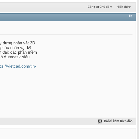
Công cụ Chủ đề
Hiển thị
#1
y dựng nhân vật 3D
g các nhân vật kỹ
n đại: các phần mềm
có Autodesk siêu
ps://vietcad.com/tin-
Trả lời kèm Trích dẫn