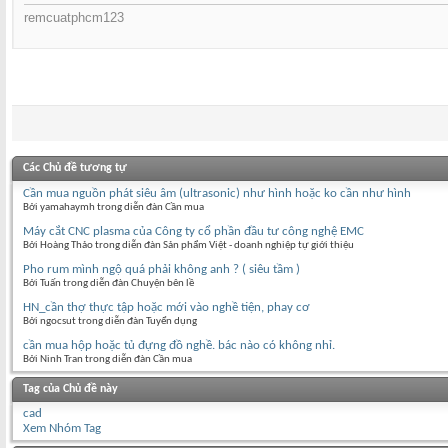
remcuatphcm123
Các Chủ đề tương tự
Cần mua nguồn phát siêu âm (ultrasonic) như hình hoặc ko cần như hình
Bởi yamahaymh trong diễn đàn Cần mua
Máy cắt CNC plasma của Công ty cổ phần đầu tư công nghệ EMC
Bởi Hoàng Thảo trong diễn đàn Sản phẩm Việt - doanh nghiệp tự giới thiệu
Pho rum mình ngộ quá phải không anh ? ( siêu tầm )
Bởi Tuấn trong diễn đàn Chuyện bên lề
HN_cần thợ thực tập hoặc mới vào nghề tiện, phay cơ
Bởi ngocsut trong diễn đàn Tuyển dụng
cần mua hộp hoặc tủ đựng đồ nghề. bác nào có không nhỉ.
Bởi Ninh Tran trong diễn đàn Cần mua
Tag của Chủ đề này
cad
Xem Nhóm Tag