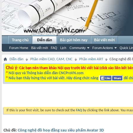
Trang chủ
Diễn đàn
Bài gửi hôm nay
Bài viết mới
Forum Home
Bài viết mới
FAQ
Lịch
Community
Forum Actions
Quick Li
Diễn đàn
Phần mềm CAD, CAM, CNC
Phần mềm ART
Công nghệ đồ 
Chú ý
: Các bạn nên tham khảo Nội quy trước khi viết bài (click vào liên kết bê
*
Nội quy và Thông báo diễn đàn CNCProVN.com
*
Nếu bạn thấy hứng thú với bài viết. Hãy dùng chức năng
để chi
If this is your first visit, be sure to check out the
FAQ
by clicking the link above. You ma
Chủ đề:
Công nghệ đồ hoạ đằng sau siêu phẩm Avatar 3D