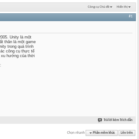
Công cụ Chủ đề
Hiển thị
#1
05. Unity là một
xuất thân là một game
nity trong quá trình
các công cụ thực tế
à xu hướng của thời
:
Trả lời kèm Trích dẫn
Chọn nhanh
Phần mềm khác
Lên trên