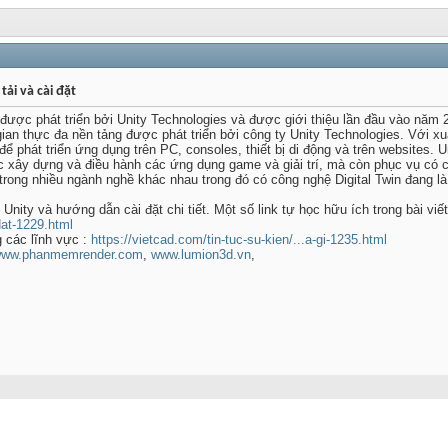
tải và cài đặt
được phát triển bởi Unity Technologies và được giới thiệu lần đầu vào năm 20
gian thực đa nền tảng được phát triển bởi công ty Unity Technologies. Với 
̉ phát triển ứng dụng trên PC, consoles, thiết bị di động và trên websites. U
ệc xây dựng và điều hành các ứng dụng game và giải trí, mà còn phục vụ có 
rong nhiều ngành nghề khác nhau trong đó có công nghệ Digital Twin đang l
 Unity và hướng dẫn cài đặt chi tiết. Một số link tự học hữu ích trong bài viết
-dat-1229.html
g các lĩnh vực :
https://vietcad.com/tin-tuc-su-kien/...a-gi-1235.html
ww.phanmemrender.com
,
www.lumion3d.vn
,