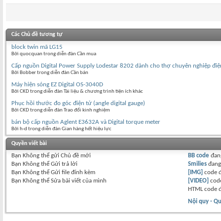
Các Chủ đề tương tự
block twin mã LG15
Bởi quocquan trong diễn đàn Cần mua
Cấp nguồn Digital Power Supply Lodestar 8202 dành cho thợ chuyên nghiệp điệ
Bởi Bobber trong diễn đàn Cần bán
Máy hiện sóng EZ Digital OS-3040D
Bởi CKD trong diễn đàn Tài liệu & chương trình tiện ích khác
Phục hồi thước đo góc điện tử (angle digital gauge)
Bởi CKD trong diễn đàn Trao đổi kinh nghiệm
bán bộ cấp nguồn Aglent E3632A và Digital torque meter
Bởi h-d trong diễn đàn Gian hàng hết hiệu lực
Quyền viết bài
Bạn
Không thể
gửi Chủ đề mới
BB code
đan
Bạn
Không thể
Gửi trả lời
Smilies
đan
Bạn
Không thể
Gửi file đính kèm
[IMG]
code 
Bạn
Không thể
Sửa bài viết của mình
[VIDEO]
code
HTML code 
Nội quy - Qu