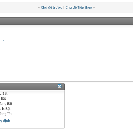
«
Chủ đề trước
|
Chủ đề Tiếp theo
»
n t
g
Bật
g
Bật
đang
Bật
 is
Bật
đang
Tắt
y định