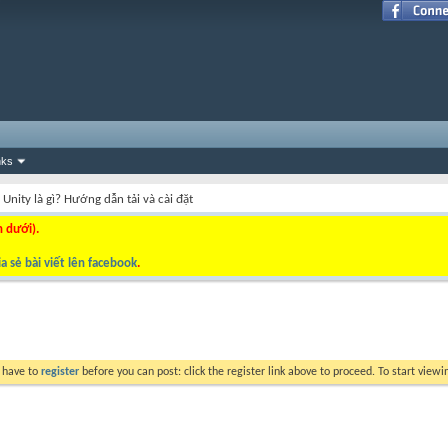
nks
à Unity là gì? Hướng dẫn tải và cài đặt
n dưới).
a sẻ bài viết lên facebook
.
y have to
register
before you can post: click the register link above to proceed. To start view