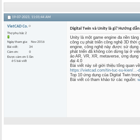
19-07-2023,
11:01:44 AM
VietCAD Co.
Digital Twin và Unity là gì? Hướng dẫn 
Thợ phụ bậc 2
Unity là một game engine đa nền tảng 
công cụ phát triển công nghệ 3D thời 
Ngày tham gia
Nov 2016
engine, công nghệ này được sử dụng đê
Bài viết
34
phát triển đã không còn dừng lại ở vi
Cám ơn
0
ảo AR, VR, XR, metaverse, ứng dụng t
Được cám ơn 5 lần
đại 4.0
ở 5 bài viết
Bài viết này sẽ giới thiệu tổng quan về
https://vietcad.com/tin-tuc-su-kien/...
Top 10 ứng dụng của Digital Twin tron
Bài viết có tham khảo từ các nguồn:
w