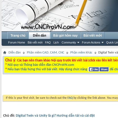
Trang chủ
Diễn đàn
Bài gửi hôm nay
Bài viết mới
Forum Home
Bài viết mới
FAQ
Lịch
Community
Forum Actions
Quick Li
Diễn đàn
Phần mềm CAD, CAM, CNC
Phần mềm khác
Digital Twin v
Chú ý
: Các bạn nên tham khảo Nội quy trước khi viết bài (click vào liên kết bê
*
Nội quy và Thông báo diễn đàn CNCProVN.com
*
Nếu bạn thấy hứng thú với bài viết. Hãy dùng chức năng
để chi
If this is your first visit, be sure to check out the
FAQ
by clicking the link above. You ma
Chủ đề:
Digital Twin và Unity là gì? Hướng dẫn tải và cài đặt