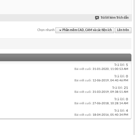
Trả lời kèm Trích dẫn
Chọn nhanh
Phần mềm CAD, CAM và các tiện ích
Lên trên
Trả lời:
5
Bài viết cuối:
31-01-2020,
11:00:53 AM
Trả lời:
0
Bài viết cuối:
12-06-2019,
04:40:46 PM
Trả lời:
21
Bài viết cuối:
31-03-2019,
09:38:51 AM
Trả lời:
0
Bài viết cuối:
27-06-2018,
10:28:14 AM
Trả lời:
4
Bài viết cuối:
18-04-2016,
05:40:34 PM