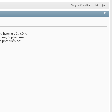
Công cụ Chủ đề
Hiển thị
#1
 xu hướng của công
iện nay 2 phần mềm
 phát triển bởi