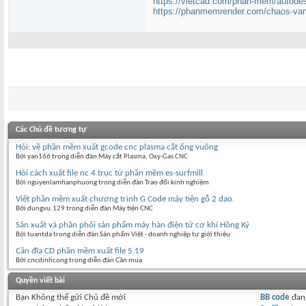
https://vietcad.com/phan-mem/autode
https://phanmemrender.com/chaos-vant
Các Chủ đề tương tự
Hỏi: về phần mềm xuất gcode cnc plasma cắt ống vuông
Bởi yan166 trong diễn đàn Máy cắt Plasma, Oxy-Gas CNC
Hỏi cách xuất file nc 4 trục từ phần mềm es-surfmill
Bởi nguyenlamhanphuong trong diễn đàn Trao đổi kinh nghiệm
Viết phần mềm xuất chương trình G Code máy tiện gỗ 2 dao.
Bởi dungvu.129 trong diễn đàn Máy tiện CNC
Sản xuất và phân phối sản phẩm máy hàn điện tử cơ khí Hồng Ký
Bởi tuantda trong diễn đàn Sản phẩm Việt - doanh nghiệp tự giới thiệu
Cần đĩa CD phần mềm xuất file 5.19
Bởi cncdinhcong trong diễn đàn Cần mua
Quyền viết bài
Bạn
Không thể
gửi Chủ đề mới
BB code
đan