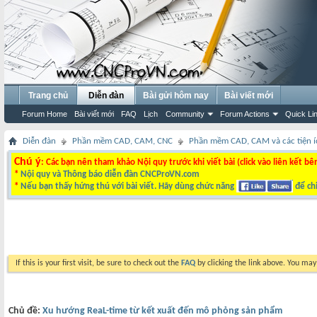
Trang chủ
Diễn đàn
Bài gửi hôm nay
Bài viết mới
Forum Home
Bài viết mới
FAQ
Lịch
Community
Forum Actions
Quick Li
Diễn đàn
Phần mềm CAD, CAM, CNC
Phần mềm CAD, CAM và các tiện í
Chú ý
: Các bạn nên tham khảo Nội quy trước khi viết bài (click vào liên kết bê
*
Nội quy và Thông báo diễn đàn CNCProVN.com
*
Nếu bạn thấy hứng thú với bài viết. Hãy dùng chức năng
để chi
If this is your first visit, be sure to check out the
FAQ
by clicking the link above. You ma
Chủ đề:
Xu hướng ReaL-time từ kết xuất đến mô phỏng sản phẩm