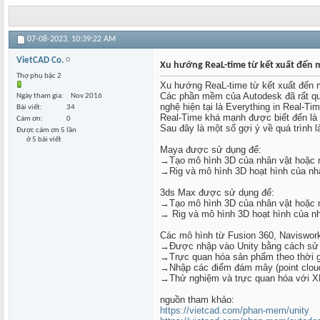
07-08-2023,
10:39:22 AM
VietCAD Co.
Xu hướng ReaL-time từ kết xuất đến
Thợ phụ bậc 2
Xu hướng ReaL-time từ kết xuất đến
Các phần mềm của Autodesk đã rất qu
Ngày tham gia
Nov 2016
nghệ hiện tại là Everything in Real-
Bài viết
34
Real-Time khá mạnh được biết đến là 
Cám ơn
0
Sau đây là một số gợi ý về quá trình
Được cám ơn 5 lần
ở 5 bài viết
Maya được sử dụng để:
→Tạo mô hình 3D của nhân vật hoặc m
→Rig và mô hình 3D hoạt hình của nh
3ds Max được sử dụng để:
→Tạo mô hình 3D của nhân vật hoặc 
→ Rig và mô hình 3D hoạt hình của n
Các mô hình từ Fusion 360, Navisworks
→Được nhập vào Unity bằng cách sử d
→Trực quan hóa sản phẩm theo thời g
→Nhập các điểm đám mây (point cloud
→Thử nghiệm và trực quan hóa với XR
nguồn tham khảo:
https://vietcad.com/phan-mem/unity