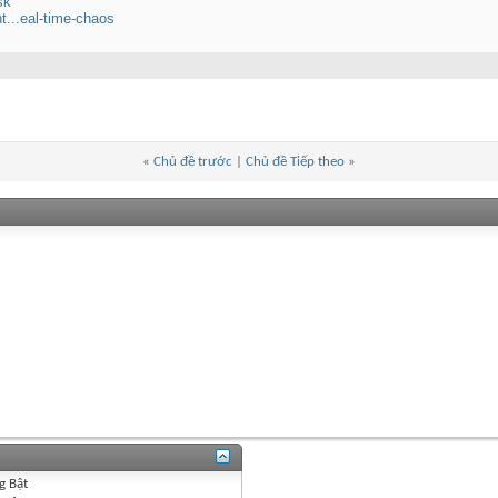
sk
...eal-time-chaos
«
Chủ đề trước
|
Chủ đề Tiếp theo
»
g
Bật