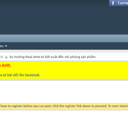
nks
ch
Xu hướng ReaL-time từ kết xuất đến mô phỏng sản phẩm
n dưới).
a sẻ bài viết lên facebook
.
y have to
register
before you can post: click the register link above to proceed. To start view