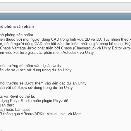
 mô phỏng sản phẩm
 mô phỏng sản phẩm
en thuộc với mọi người dùng CAD trong lĩnh vực 2D và 3D. Tuy nhiên theo
Time, có lẽ người dùng CAD nên bắt đầu tìm kiếm những giải pháp bổ sung. H
Chaos Vantage được phát triển bởi Chaos (Chaosgroup) và Unity Editor được
 làm việc kết hợp giữa các phần mềm Autodesk và Unity
ôi trường để thêm vào dự án Unity
ân vật sẽ được sử dụng trong dự án Unity
môi trường sẽ được thêm vào đến các dự án Unity
hân vật sẽ được sử dụng trong dự án Unity
 và Revit có thể là:
ụng Pixyz Studio hoặc plugin Pixyz để:
ian thực
s) hoặc bản quét
 thông qua ARcore/ARKit, Visual Live, và Mars