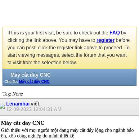
If this is your first visit, be sure to check out the
FAQ
by
clicking the link above. You may have to
register
before
you can post: click the register link above to proceed. To
start viewing messages, select the forum that you want
to visit from the selection below.
Máy cắt dây CNC
Chủ đề:
Máy cắt dây CNC
Tag:
None
Lenamhai
viết:
12-09-2023
12:04:31 AM
Máy cắt dây CNC
Giới thiệu với mọi người một dạng máy cắt dây lộng cho ngành bảo
ôn, xốp công nghiệp do mình thiết kế