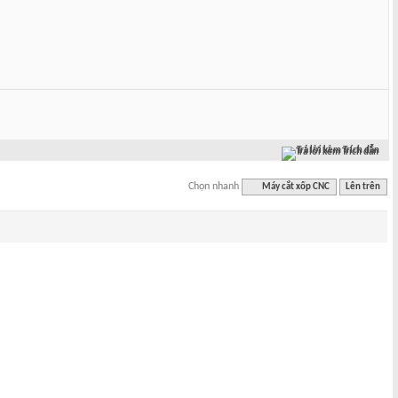
Trả lời kèm Trích dẫn
Chọn nhanh
Máy cắt xốp CNC
Lên trên