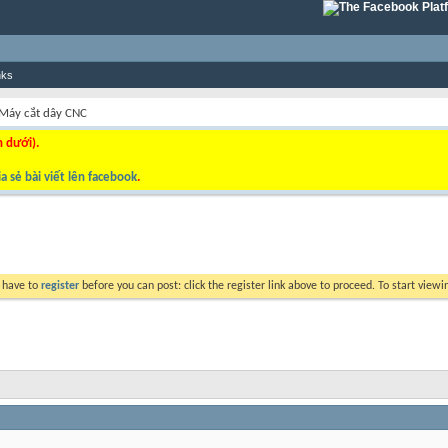
nks
Máy cắt dây CNC
n dưới).
a sẻ bài viết lên facebook
.
y have to
register
before you can post: click the register link above to proceed. To start view