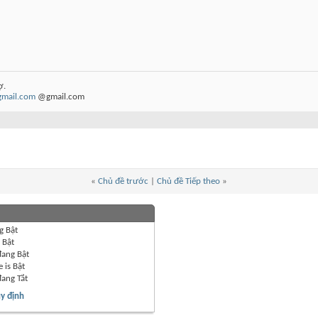
ợ.
gmail.com
@gmail.com
«
Chủ đề trước
|
Chủ đề Tiếp theo
»
g
Bật
g
Bật
đang
Bật
 is
Bật
đang
Tắt
y định