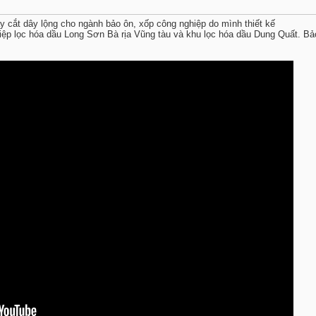
y cắt dây lộng cho ngành bảo ôn, xốp công nghiệp do mình thiết kế
ệp lọc hóa dầu Long Sơn Bà rịa Vũng tàu và khu lọc hóa dầu Dung Quất. Bả