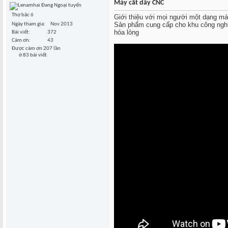
Máy cắt dây CNC
Thợ bậc 6
Giới thiệu với mọi người một dạng má
Sản phẩm cung cấp cho khu công nghi
Ngày tham gia
Nov 2013
hóa lỏng
Bài viết
372
Cám ơn
43
Được cám ơn 207 lần
ở 83 bài viết