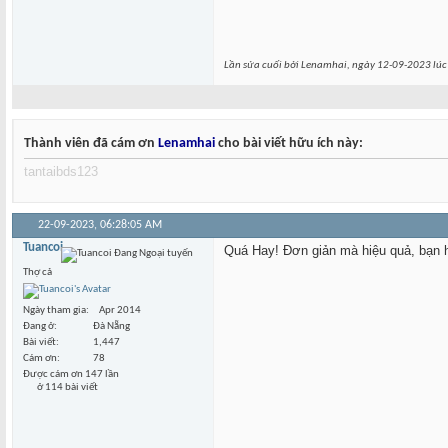
Lần sửa cuối bởi Lenamhai, ngày 12-09-2023 lú
Thành viên đã cám ơn
Lenamhai
cho bài viết hữu ích này:
tantaibds123
22-09-2023,
06:28:05 AM
Tuancoi
Quá Hay! Đơn giản mà hiệu quả, bạn h
Thợ cả
Ngày tham gia
Apr 2014
Đang ở
Đà Nẵng
Bài viết
1,447
Cám ơn
78
Được cám ơn 147 lần
ở 114 bài viết