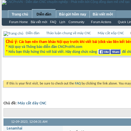
Trang chủ
Diễn đàn
Bài gửi hôm nay
Bài viết mới
Forum Home
Bài viết mới
FAQ
Lịch
Community
Forum Actions
Quick Li
Diễn đàn
Thảo luận chung về máy CNC
Máy cắt xốp CNC
Chú ý
: Các bạn nên tham khảo Nội quy trước khi viết bài (click vào liên kết bê
*
Nội quy và Thông báo diễn đàn CNCProVN.com
*
Nếu bạn thấy hứng thú với bài viết. Hãy dùng chức năng
để chi
If this is your first visit, be sure to check out the
FAQ
by clicking the link above. You ma
Chủ đề:
Máy cắt dây CNC
12-09-2023,
12:04:31 AM
Lenamhai