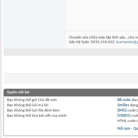
Chuyên sửa chữa máy tập tình yêu...cho v
Liên hệ Tuấn. 0935.210.022.
tuantantin@
Quyền viết bài
Bạn
Không thể
gửi Chủ đề mới
BB code
đan
Bạn
Không thể
Gửi trả lời
Smilies
đan
Bạn
Không thể
Gửi file đính kèm
[IMG]
code 
Bạn
Không thể
Sửa bài viết của mình
[VIDEO]
code
HTML code 
Nội quy - Qu