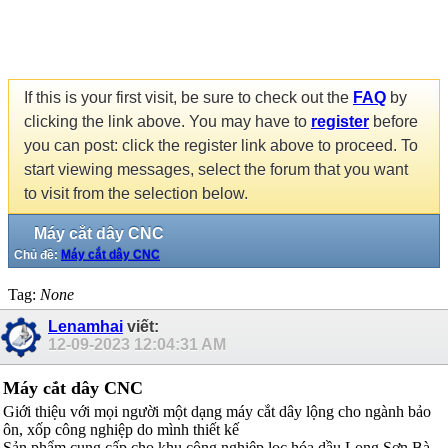
If this is your first visit, be sure to check out the
FAQ
by
clicking the link above. You may have to
register
before
you can post: click the register link above to proceed. To
start viewing messages, select the forum that you want
to visit from the selection below.
Máy cắt dây CNC
Chủ đề:
Máy cắt dây CNC
Tag:
None
Lenamhai
viết:
12-09-2023
12:04:31 AM
Máy cắt dây CNC
Giới thiệu với mọi người một dạng máy cắt dây lộng cho ngành bảo
ôn, xốp công nghiệp do mình thiết kế
Sản phẩm cung cấp cho khu công nghiệp lọc hóa dầu Long Sơn Bà