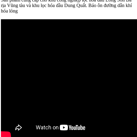
rịa Vũng tàu và khu lọc hóa dầu Dung Quất. Bảo ôn đường dẫn khí
hóa lỏng