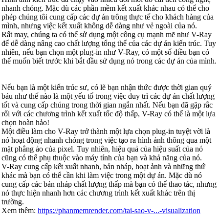
nhanh chóng. Mặc dù các phần mềm kết xuất khác nhau có thể cho
phép chúng tôi cung cấp các dự án trông thực tế cho khách hàng của
mình, nhưng việc kết xuất không dễ dàng như vẻ ngoài của nó.
Rất may, chúng ta có thể sử dụng một công cụ mạnh mẽ như V-Ray
để dễ dàng nâng cao chất lượng tổng thể của các dự án kiến trúc. Tuy
nhiên, nếu bạn chọn một plug-in như V-Ray, có một số điều bạn có
thể muốn biết trước khi bắt đầu sử dụng nó trong các dự án của mình.
Nếu bạn là một kiến trúc sư, có lẽ bạn nhận thức được thời gian quý
báu như thế nào là một yếu tố trong việc duy trì các dự án chất lượng
tốt và cung cấp chúng trong thời gian ngắn nhất. Nếu bạn đã gặp rắc
rối với các chương trình kết xuất tốc độ thấp, V-Ray có thể là một lựa
chọn hoàn hảo!
Một điều làm cho V-Ray trở thành một lựa chọn plug-in tuyệt vời là
nó hoạt động nhanh chóng trong việc tạo ra hình ảnh thông qua một
mặt phẳng ảo của pixel. Tuy nhiên, hiệu quả của hiệu suất của nó
cũng có thể phụ thuộc vào máy tính của bạn và khả năng của nó.
V-Ray cung cấp kết xuất nhanh, bản nháp, hoạt ảnh và những thứ
khác mà bạn có thể cần khi làm việc trong một dự án. Mặc dù nó
cung cấp các bản nháp chất lượng thấp mà bạn có thể thao tác, nhưng
nó thực hiện nhanh hơn các chương trình kết xuất khác trên thị
trường.
Xem thêm:
https://phanmemrender.com/tai-sao-v-...-visualization