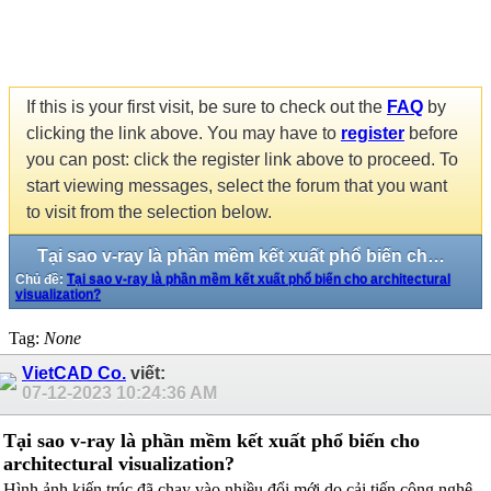
If this is your first visit, be sure to check out the
FAQ
by
clicking the link above. You may have to
register
before
you can post: click the register link above to proceed. To
start viewing messages, select the forum that you want
to visit from the selection below.
Tại sao v-ray là phần mềm kết xuất phổ biến cho architectural visualization?
Chủ đề:
Tại sao v-ray là phần mềm kết xuất phổ biến cho architectural
visualization?
Tag:
None
VietCAD Co.
viết:
07-12-2023
10:24:36 AM
Tại sao v-ray là phần mềm kết xuất phổ biến cho
architectural visualization?
Hình ảnh kiến trúc đã chạy vào nhiều đổi mới do cải tiến công nghệ