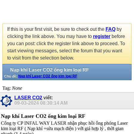
If this is your first visit, be sure to check out the
FAQ
by
clicking the link above. You may have to
register
before
you can post: click the register link above to proceed. To
start viewing messages, select the forum that you want
to visit from the selection below.
Nạp khí Laser CO2 ống kim loại RF
Chủ đề:
Nạp khí Laser CO2 ống kim loại RF
Tag:
None
LASER CO2
viết:
09-03-2024
08:30:14 AM
Nạp khí Laser CO2 ống kim loại RF
Công ty CP INFAL WAY LASER nhận phục hồi ống phóng Laser
kim loại RF ( Nạp khí +sửa mạch điện ) với giá hợp lý , thời gian
nhanh (3-4 ngày).