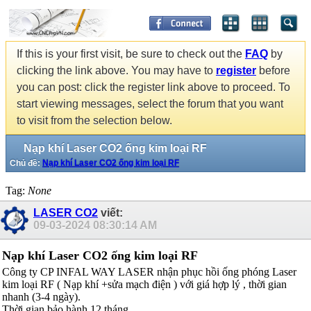
If this is your first visit, be sure to check out the
FAQ
by
clicking the link above. You may have to
register
before
you can post: click the register link above to proceed. To
start viewing messages, select the forum that you want
to visit from the selection below.
Nạp khí Laser CO2 ống kim loại RF
Chủ đề:
Nạp khí Laser CO2 ống kim loại RF
Tag:
None
LASER CO2
viết:
09-03-2024
08:30:14 AM
Nạp khí Laser CO2 ống kim loại RF
Công ty CP INFAL WAY LASER nhận phục hồi ống phóng Laser
kim loại RF ( Nạp khí +sửa mạch điện ) với giá hợp lý , thời gian
nhanh (3-4 ngày).
Thời gian bảo hành 12 tháng .