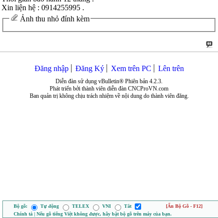
Xin liện hệ : 0914255995 .
Ảnh thu nhỏ đính kèm
Đăng nhập
Đăng Ký
Xem trên PC
Lên trên
Diễn đàn sử dụng vBulletin® Phiên bản 4.2.3.
Phát triển bởi thành viên diễn đàn CNCProVN.com
Ban quản trị không chịu trách nhiệm về nội dung do thành viên đăng.
Bộ gõ:
Tự động
TELEX
VNI
Tắt
[Ẩn Bộ Gõ - F12]
Chính tả | Nếu gõ tiếng Việt không được, hãy bật bộ gõ trên máy của bạn.