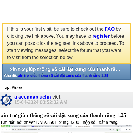
If this is your first visit, be sure to check out the
FAQ
by
clicking the link above. You may have to
register
before
you can post: click the register link above to proceed. To
start viewing messages, select the forum that you want
to visit from the selection below.
xin trợ giúp thông số cài đặt xung của thanh răng 1.25
Chủ đề:
xin trợ giúp thông số cài đặt xung của thanh răng 1.25
Tag:
None
giacongapluchn
viết:
15-04-2024
08:52:32 AM
xin trợ giúp thông số cài đặt xung của thanh răng 1.25
Em đấu nối driver DMA860H xung 3200 , hộp số , bánh răng