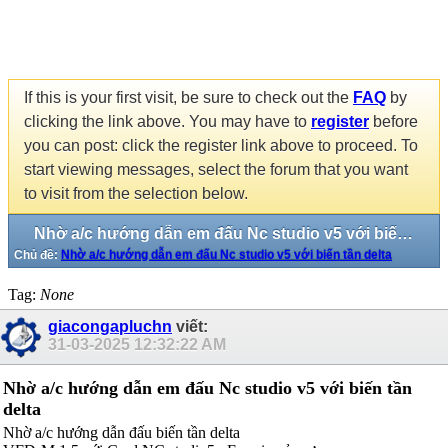
If this is your first visit, be sure to check out the
FAQ
by
clicking the link above. You may have to
register
before
you can post: click the register link above to proceed. To
start viewing messages, select the forum that you want
to visit from the selection below.
Nhờ a/c hướng dẫn em đấu Nc studio v5 với biến tần delta
Chủ đề:
Nhờ a/c hướng dẫn em đấu Nc studio v5 với biến tần delta
Tag:
None
giacongapluchn
viết:
31-03-2025
12:32:22 AM
Nhờ a/c hướng dẫn em đấu Nc studio v5 với biến tần
delta
Nhờ a/c hướng dẫn đấu biến tần delta