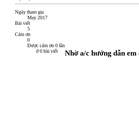
Ngày tham gia
May 2017
Bài viết
5
Cám ơn
0
Được cám ơn 0 lần
ở 0 bài viết
Nhờ a/c hướng dẫn em đ