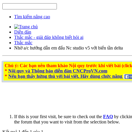
Tìm kiếm nâng cao
Diễn đàn
Thắc mắc - giải đáp không biết hỏi ai
Thắc mắc
Nhờ a/c hướng dẫn em đấu Nc studio v5 với biến tần delta
Chú ý
: Các bạn nên tham khảo Nội quy trước khi viết bài (click
*
Nội quy và Thông báo diễn đàn CNCProVN.com
*
Nếu bạn thấy hứng thú với bài viết. Hãy dùng chức năng
If this is your first visit, be sure to check out the
FAQ
by clicki
the forum that you want to visit from the selection below.
Kết quả 1 đến 1 của 1