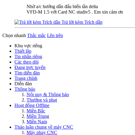
Nhờ a/c hướng dẫn đấu biến tần delta
VFD-M 1.5 với Card NC studiv5 . Em xin cảm ơn
Trả lời kèm Trích dẫn
Chọn nhanh
Thắc mắc
Lên trên
Khu vực riêng
Thiết lập
Tin nhắn riêng
Các theo dõi
Đang trực tuyến
Tìm diễn đàn
Trang chính
Diễn đàn
Thông báo
Nội quy & Thông báo
Thưởng và phạt
Hoạt động Offline
Miền Bắc
Miền Trung
Miền Nam
Thảo luận chung về máy CNC
Máy phay CNC