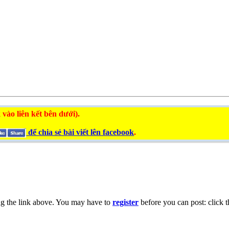
 vào liên kết bên dưới).
để chia sẻ bài viết lên facebook
.
ng the link above. You may have to
register
before you can post: click t