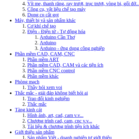
Vít me, thanh răng, ray trượt, trục trượt, vòng bi, gối đở..
Công cụ, vật liệu chế tạo máy
Dụng cụ cắt gọt
Máy, thiết bị và sản phẩm khác
Cơ khí chế tạo
Điện - Điện tử - Tự động hóa
Arduino Cần Thơ
Arduino
Arduino - ứng dụng công nghiệp
Phần mềm CAD, CAM, CNC
Phần mềm ART
Phần mềm CAD, CAM và các tiện ích
Phần mềm CNC control
Phần mềm khác
Phòng mạch
Thầy bói xem voi
Thắc mắc - giải đáp không biết hỏi ai
Trao đổi kinh nghiệm
Thắc mắc
Tàng kinh cát
Hình ảnh, art, cad, cam v.v...
Chương trình cad, cam, cnc v.v...
Tài liệu & chương trình tiện ích khác
Giới thiệu sản phẩm
Sản phẩm Việt - doanh nghiệp tự giới thiệu