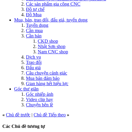
Các sản phẩm gia công CNC
Đồ tự chế
Đồ Mua
Mua, bán, trao đổi, đấu giá, tuyển dụng
Tuyển dụng
Cần mua
Cần bán
CKD shop
Nhật Sơn shop
Nam CNC shop
Dịch vụ
Trao đổi
Đấu giá
Câu chuyện cảnh giác
Mua bán đảm bảo
Gian hàng hết hiệu lực
Góc thư giãn
Góc nhiếp ảnh
Video clip hay
Chuyện bên lề
«
Chủ đề trước
|
Chủ đề Tiếp theo
»
Các Chủ đề tương tự