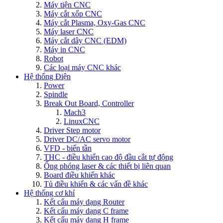
Máy tiện CNC
Máy cắt xốp CNC
Máy cắt Plasma, Oxy-Gas CNC
Máy laser CNC
Máy cắt dây CNC (EDM)
Máy in CNC
Robot
Các loại máy CNC khác
Hệ thống Điện
Power
Spindle
Break Out Board, Controller
Mach3
LinuxCNC
Driver Step motor
Driver DC/AC servo motor
VFD - biến tần
THC - điều khiển cao độ đầu cắt tự động
Ống phóng laser & các thiết bị liên quan
Board điều khiển khác
Tủ điều khiển & các vấn đề khác
Hệ thống cơ khí
Kết cấu máy dạng Router
Kết cấu máy dạng C frame
Kết cấu máy dạng H frame