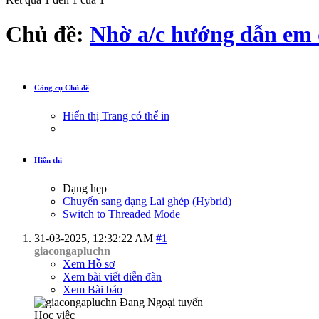
Chủ đề:
Nhờ a/c hướng dẫn em đ
Công cụ Chủ đề
Hiển thị Trang có thể in
Hiển thị
Dạng hẹp
Chuyển sang dạng Lai ghép (Hybrid)
Switch to Threaded Mode
31-03-2025,
12:32:22 AM
#1
giacongapluchn
Xem Hồ sơ
Xem bài viết diễn đàn
Xem Bài báo
Học việc