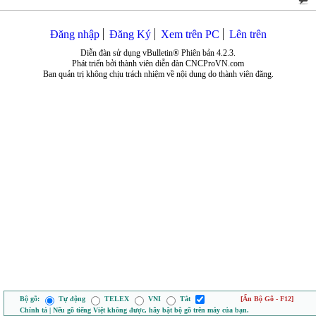
Đăng nhập
Đăng Ký
Xem trên PC
Lên trên
Diễn đàn sử dụng vBulletin® Phiên bản 4.2.3.
Phát triển bởi thành viên diễn đàn CNCProVN.com
Ban quản trị không chịu trách nhiệm về nội dung do thành viên đăng.
Bộ gõ:
Tự động
TELEX
VNI
Tắt
[Ẩn Bộ Gõ - F12]
Chính tả | Nếu gõ tiếng Việt không được, hãy bật bộ gõ trên máy của bạn.