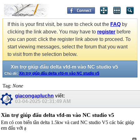
If this is your first visit, be sure to check out the
FAQ
by
clicking the link above. You may have to
register
before
you can post: click the register link above to proceed. To
start viewing messages, select the forum that you want
to visit from the selection below.
Xin trợ giúp đấu delta vfd-m vào NC studio v5
Chủ đề:
Xin trợ giúp đấu delta vfd-m vào NC studio v5
Tag:
None
giacongapluchn
viết:
03-04-2025
02:31:49 AM
Xin trợ giúp đấu delta vfd-m vào NC studio v5
Em có con biến tần delta 1.5kw và card NC studio V5 các bác giúp
em đấu với ạ