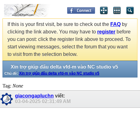
If this is your first visit, be sure to check out the
FAQ
by
clicking the link above. You may have to
register
before
you can post: click the register link above to proceed. To
start viewing messages, select the forum that you want
to visit from the selection below.
Xin trợ giúp đấu delta vfd-m vào NC studio v5
Chủ đề:
Xin trợ giúp đấu delta vfd-m vào NC studio v5
Tag:
None
giacongapluchn
viết:
03-04-2025
02:31:49 AM