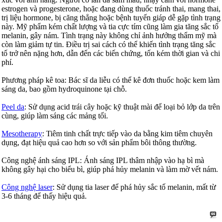
estrogen và progesterone, hoặc đang dùng thuốc tránh thai, mang thai,
trị liệu hormone, bị căng thẳng hoặc bệnh tuyến giáp dễ gặp tình trạng
này. Mỹ phẩm kém chất lượng và tia cực tím cũng làm gia tăng sắc tố
melanin, gây nám. Tình trạng này không chỉ ảnh hưởng thẩm mỹ mà
còn làm giảm tự tin. Điều trị sai cách có thể khiến tình trạng tăng sắc
tố trở nên nặng hơn, dẫn đến các biến chứng, tốn kém thời gian và chi
phí.
Phương pháp kê toa: Bác sĩ da liễu có thể kê đơn thuốc hoặc kem làm
sáng da, bao gồm hydroquinone tại chỗ.
Peel da
: Sử dụng acid trái cây hoặc kỹ thuật mài để loại bỏ lớp da trên
cùng, giúp làm sáng các mảng tối.
Mesotherapy
: Tiêm tinh chất trực tiếp vào da bằng kim tiêm chuyên
dụng, đạt hiệu quả cao hơn so với sản phẩm bôi thông thường.
Công nghệ ánh sáng IPL: Ánh sáng IPL thâm nhập vào hạ bì mà
không gây hại cho biểu bì, giúp phá hủy melanin và làm mờ vết nám.
Công nghệ laser
: Sử dụng tia laser để phá hủy sắc tố melanin, mất từ
3-6 tháng để thấy hiệu quả.