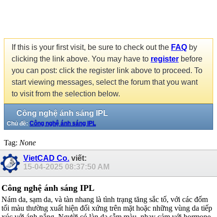
If this is your first visit, be sure to check out the
FAQ
by
clicking the link above. You may have to
register
before
you can post: click the register link above to proceed. To
start viewing messages, select the forum that you want
to visit from the selection below.
Công nghệ ánh sáng IPL
Chủ đề:
Công nghệ ánh sáng IPL
Tag:
None
VietCAD Co.
viết:
15-04-2025
08:37:50 AM
Công nghệ ánh sáng IPL
Nám da, sạm da, và tàn nhang là tình trạng tăng sắc tố, với các đốm
tối màu thường xuất hiện đối xứng trên mặt hoặc những vùng da tiếp
xúc với ánh nắng. Người có làn da sẫm màu, nhạy cảm với hormone