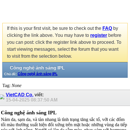
If this is your first visit, be sure to check out the
FAQ
by
clicking the link above. You may have to
register
before
you can post: click the register link above to proceed. To
start viewing messages, select the forum that you want
to visit from the selection below.
Công nghệ ánh sáng IPL
Chủ đề:
Công nghệ ánh sáng IPL
Tag:
None
VietCAD Co.
viết:
15-04-2025
08:37:50 AM
Công nghệ ánh sáng IPL
Nám da, sạm da, và tàn nhang là tình trạng tăng sắc tố, với các đốm
tối màu thường xuất hiện đối xứng trên mặt hoặc những vùng da tiếp
xúc với ánh nắng. Người có làn da sẫm màu, nhạy cảm với hormone