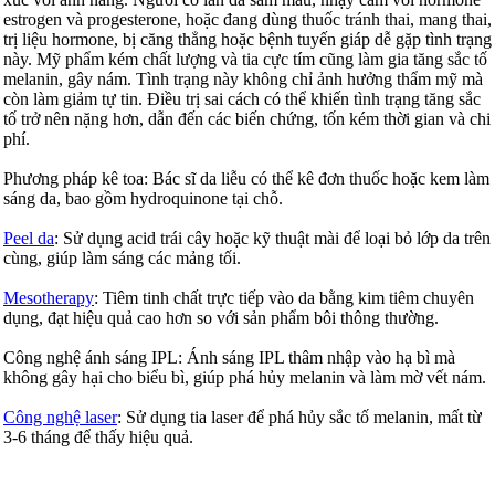
estrogen và progesterone, hoặc đang dùng thuốc tránh thai, mang thai,
trị liệu hormone, bị căng thẳng hoặc bệnh tuyến giáp dễ gặp tình trạng
này. Mỹ phẩm kém chất lượng và tia cực tím cũng làm gia tăng sắc tố
melanin, gây nám. Tình trạng này không chỉ ảnh hưởng thẩm mỹ mà
còn làm giảm tự tin. Điều trị sai cách có thể khiến tình trạng tăng sắc
tố trở nên nặng hơn, dẫn đến các biến chứng, tốn kém thời gian và chi
phí.
Phương pháp kê toa: Bác sĩ da liễu có thể kê đơn thuốc hoặc kem làm
sáng da, bao gồm hydroquinone tại chỗ.
Peel da
: Sử dụng acid trái cây hoặc kỹ thuật mài để loại bỏ lớp da trên
cùng, giúp làm sáng các mảng tối.
Mesotherapy
: Tiêm tinh chất trực tiếp vào da bằng kim tiêm chuyên
dụng, đạt hiệu quả cao hơn so với sản phẩm bôi thông thường.
Công nghệ ánh sáng IPL: Ánh sáng IPL thâm nhập vào hạ bì mà
không gây hại cho biểu bì, giúp phá hủy melanin và làm mờ vết nám.
Công nghệ laser
: Sử dụng tia laser để phá hủy sắc tố melanin, mất từ
3-6 tháng để thấy hiệu quả.