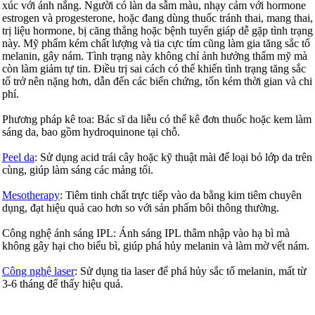
xúc với ánh nắng. Người có làn da sẫm màu, nhạy cảm với hormone
estrogen và progesterone, hoặc đang dùng thuốc tránh thai, mang thai,
trị liệu hormone, bị căng thẳng hoặc bệnh tuyến giáp dễ gặp tình trạng
này. Mỹ phẩm kém chất lượng và tia cực tím cũng làm gia tăng sắc tố
melanin, gây nám. Tình trạng này không chỉ ảnh hưởng thẩm mỹ mà
còn làm giảm tự tin. Điều trị sai cách có thể khiến tình trạng tăng sắc
tố trở nên nặng hơn, dẫn đến các biến chứng, tốn kém thời gian và chi
phí.
Phương pháp kê toa: Bác sĩ da liễu có thể kê đơn thuốc hoặc kem làm
sáng da, bao gồm hydroquinone tại chỗ.
Peel da
: Sử dụng acid trái cây hoặc kỹ thuật mài để loại bỏ lớp da trên
cùng, giúp làm sáng các mảng tối.
Mesotherapy
: Tiêm tinh chất trực tiếp vào da bằng kim tiêm chuyên
dụng, đạt hiệu quả cao hơn so với sản phẩm bôi thông thường.
Công nghệ ánh sáng IPL: Ánh sáng IPL thâm nhập vào hạ bì mà
không gây hại cho biểu bì, giúp phá hủy melanin và làm mờ vết nám.
Công nghệ laser
: Sử dụng tia laser để phá hủy sắc tố melanin, mất từ
3-6 tháng để thấy hiệu quả.