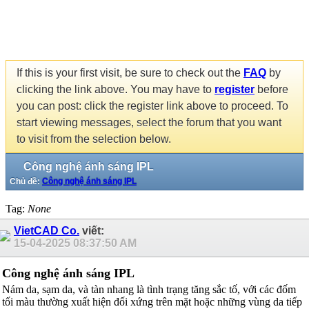
If this is your first visit, be sure to check out the
FAQ
by
clicking the link above. You may have to
register
before
you can post: click the register link above to proceed. To
start viewing messages, select the forum that you want
to visit from the selection below.
Công nghệ ánh sáng IPL
Chủ đề:
Công nghệ ánh sáng IPL
Tag:
None
VietCAD Co.
viết:
15-04-2025
08:37:50 AM
Công nghệ ánh sáng IPL
Nám da, sạm da, và tàn nhang là tình trạng tăng sắc tố, với các đốm
tối màu thường xuất hiện đối xứng trên mặt hoặc những vùng da tiếp