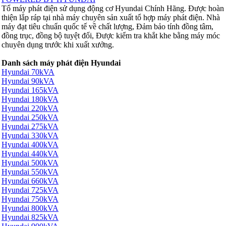
Tổ máy phát điện sử dụng động cơ Hyundai Chính Hãng. Được hoàn
thiện lắp ráp tại nhà máy chuyên sản xuất tổ hợp máy phát điện. Nhà
máy đạt tiêu chuẩn quốc tế về chất lượng, Đảm bảo tính đồng tâm,
đồng trục, đồng bộ tuyệt đối, Được kiểm tra khắt khe bằng máy móc
chuyên dụng trước khi xuất xưởng.
Danh sách máy phát điện Hyundai
Hyundai 70kVA
Hyundai 90kVA
Hyundai 165kVA
Hyundai 180kVA
Hyundai 220kVA
Hyundai 250kVA
Hyundai 275kVA
Hyundai 330kVA
Hyundai 400kVA
Hyundai 440kVA
Hyundai 500kVA
Hyundai 550kVA
Hyundai 660kVA
Hyundai 725kVA
Hyundai 750kVA
Hyundai 800kVA
Hyundai 825kVA