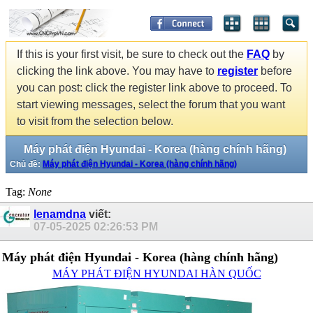
If this is your first visit, be sure to check out the
FAQ
by
clicking the link above. You may have to
register
before
you can post: click the register link above to proceed. To
start viewing messages, select the forum that you want
to visit from the selection below.
Máy phát điện Hyundai - Korea (hàng chính hãng)
Chủ đề:
Máy phát điện Hyundai - Korea (hàng chính hãng)
Tag:
None
lenamdna
viết:
07-05-2025
02:26:53 PM
Máy phát điện Hyundai - Korea (hàng chính hãng)
MÁY PHÁT ĐIỆN HYUNDAI HÀN QUỐC