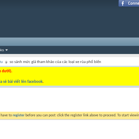
nks
ệu
so sánh mức giá tham khảo của các loại xe rùa phổ biến
n dưới).
a sẻ bài viết lên facebook
.
y have to
register
before you can post: click the register link above to proceed. To start view