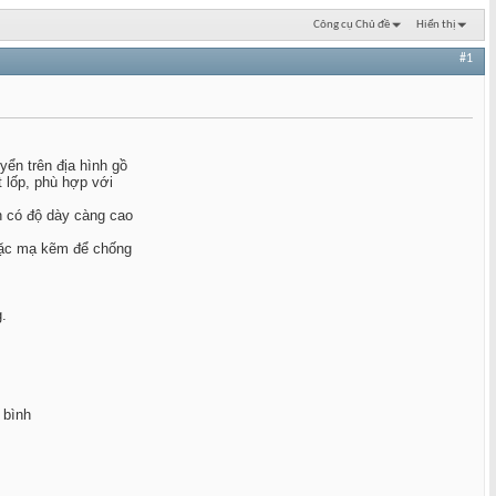
Công cụ Chủ đề
Hiển thị
#1
yển trên địa hình gồ
t lốp, phù hợp với
n có độ dày càng cao
oặc mạ kẽm để chống
.
 bình