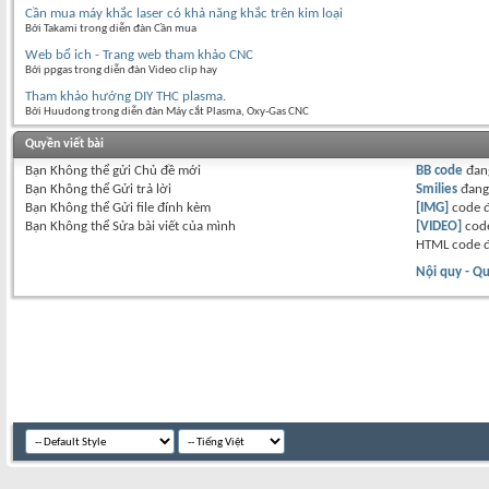
Cần mua máy khắc laser có khả năng khắc trên kim loại
Bởi Takami trong diễn đàn Cần mua
Web bổ ich - Trang web tham khảo CNC
Bởi ppgas trong diễn đàn Video clip hay
Tham khảo hướng DIY THC plasma.
Bởi Huudong trong diễn đàn Máy cắt Plasma, Oxy-Gas CNC
Quyền viết bài
Bạn
Không thể
gửi Chủ đề mới
BB code
đan
Bạn
Không thể
Gửi trả lời
Smilies
đan
Bạn
Không thể
Gửi file đính kèm
[IMG]
code 
Bạn
Không thể
Sửa bài viết của mình
[VIDEO]
code
HTML code 
Nội quy - Qu