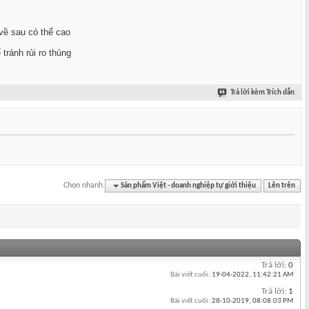
 về sau có thể cao
ránh rủi ro thủng
Trả lời kèm Trích dẫn
Chọn nhanh
Sản phẩm Việt - doanh nghiệp tự giới thiệu
Lên trên
Trả lời:
0
Bài viết cuối:
19-04-2022,
11:42:21 AM
Trả lời:
1
Bài viết cuối:
28-10-2019,
08:08:03 PM