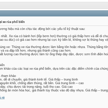
ại xe rùa phổ biến
ương hiệu mà còn chịu tác động bởi các yếu tố kỹ thuật sau:
g nhất. Xe rùa có bánh hơi (lốp bơm hơi) thường có giá thấp hơn và dễ di chu
cao su đúc) có giá cao hơn nhưng lại cực kỳ bền bỉ, không sợ bị thủng hay xị
hùng xe: Thùng xe rùa thường được làm bằng tôn hoặc nhựa. Thùng bằng tô
g và va đập tốt hơn, nhưng giá thành cũng cao hơn.
hất lượng cao thường được làm từ ống thép dày dặn, được sơn tĩnh điện h
biến
m khảo của các loại xe rùa phổ biến, dựa trên các đặc điểm chính của chúng
á tham khảo
 dễ di chuyển, giá thành kinh tế. Giá thấp – trung bình
guyên khối, chống đâm thủng, rất bền. Giá trung bình – cao
dày, chịu được tải trọng nặng, tuổi thọ cao. Giá cao
hống ăn mòn hóa học, giá thành tùy thuộc vào độ dày nhựa. Giá thấp – trung
 rẻ