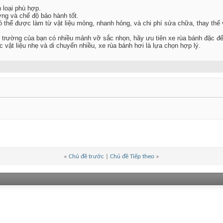
 loại phù hợp.
ợng và chế độ bảo hành tốt.
có thể được làm từ vật liệu mỏng, nhanh hỏng, và chi phí sửa chữa, thay thế
trường của bạn có nhiều mảnh vỡ sắc nhọn, hãy ưu tiên xe rùa bánh đặc để t
 vật liệu nhẹ và di chuyển nhiều, xe rùa bánh hơi là lựa chọn hợp lý.
«
Chủ đề trước
|
Chủ đề Tiếp theo
»