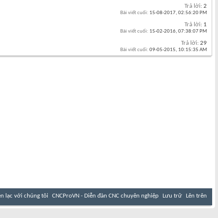
Trả lời:
2
Bài viết cuối:
15-08-2017,
02:56:20 PM
Trả lời:
1
Bài viết cuối:
15-02-2016,
07:38:07 PM
Trả lời:
29
Bài viết cuối:
09-05-2015,
10:15:35 AM
ên lạc với chúng tôi
CNCProVN - Diễn đàn CNC chuyên nghiệp
Lưu trữ
Lên trên