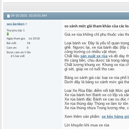
09-10-2025,
10:35:01 AM
seo.kenken
so sánh mức giá tham khảo của các lo
Thợ phụ bậc 1
Giá xe rùa không chỉ phụ thuộc vào th
Ngày tham gia
Jul 2018
Loại bánh xe: Đây là yếu tố quan trọn
Bài viết
18
ghề. Ngược lại, xe rùa bánh đặc (lốp 
Cám ơn
0
công trường có nhiều vật nhọn.
Được cám ơn 5 lần
Chất liệu
sản xuất xe rùa
và độ dày t
ở 5 bài viết
thì càng bền, chịu được tải trọng nặn
Chất lượng khung xe: Khung xe rùa c
gỉ sét, giúp xe có tuổi thọ cao.
Bảng so sánh giá các loại xe rùa phổ 
Dưới đây là bảng so sánh mức giá tha
Loại Xe Rùa Đặc điểm nổi bật Mức gi
Xe rùa bánh hơi Bánh xe có lốp và săm,
Xe rùa bánh đặc Bánh xe cao su đúc n
Xe rùa thùng dày Thùng xe làm từ tôn 
Xe rùa thùng nhựa Trọng lượng nhẹ, c
Xem thêm sản phẩm:
xe kéo hàng giá
Lời khuyên khi mua xe rùa