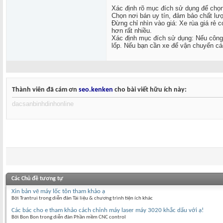
Xác định rõ mục đích sử dụng để chọn
Chọn nơi bán uy tín, đảm bảo chất lư
Đừng chỉ nhìn vào giá: Xe rùa giá rẻ 
hơn rất nhiều.
Xác định mục đích sử dụng: Nếu công 
lốp. Nếu bạn cần xe để vận chuyển các
Thành viên đã cám ơn
seo.kenken
cho bài viết hữu ích này:
dacsanbinhdinhonline
Các Chủ đề tương tự
Xin bản vẽ máy lốc tôn tham khảo ạ
Bởi Trantrui trong diễn đàn Tài liệu & chương trình tiện ích khác
Các bác cho e tham khảo cách chỉnh máy laser máy 3020 khắc dấu với ạ!
Bởi Bon Bon trong diễn đàn Phần mềm CNC control