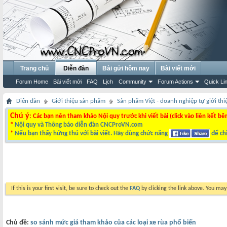
Trang chủ
Diễn đàn
Bài gửi hôm nay
Bài viết mới
Forum Home
Bài viết mới
FAQ
Lịch
Community
Forum Actions
Quick Li
Diễn đàn
Giới thiệu sản phẩm
Sản phẩm Việt - doanh nghiệp tự giới thi
Chú ý
: Các bạn nên tham khảo Nội quy trước khi viết bài (click vào liên kết bê
*
Nội quy và Thông báo diễn đàn CNCProVN.com
*
Nếu bạn thấy hứng thú với bài viết. Hãy dùng chức năng
để chi
If this is your first visit, be sure to check out the
FAQ
by clicking the link above. You ma
Chủ đề:
so sánh mức giá tham khảo của các loại xe rùa phổ biến