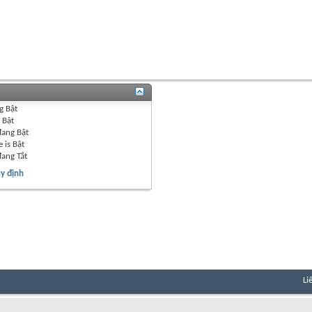
g
Bật
g
Bật
đang
Bật
 is
Bật
đang
Tắt
y định
Li