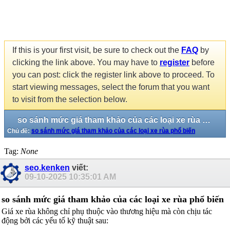
If this is your first visit, be sure to check out the
FAQ
by
clicking the link above. You may have to
register
before
you can post: click the register link above to proceed. To
start viewing messages, select the forum that you want
to visit from the selection below.
so sánh mức giá tham khảo của các loại xe rùa phổ biến
Chủ đề:
so sánh mức giá tham khảo của các loại xe rùa phổ biến
Tag:
None
seo.kenken
viết:
09-10-2025
10:35:01 AM
so sánh mức giá tham khảo của các loại xe rùa phổ biến
Giá xe rùa không chỉ phụ thuộc vào thương hiệu mà còn chịu tác
động bởi các yếu tố kỹ thuật sau: