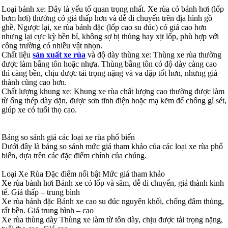
Loại bánh xe: Đây là yếu tố quan trọng nhất. Xe rùa có bánh hơi (lốp
bơm hơi) thường có giá thấp hơn và dễ di chuyển trên địa hình gồ
ghề. Ngược lại, xe rùa bánh đặc (lốp cao su đúc) có giá cao hơn
nhưng lại cực kỳ bền bỉ, không sợ bị thủng hay xịt lốp, phù hợp với
công trường có nhiều vật nhọn.
Chất liệu
sản xuất xe rùa
và độ dày thùng xe: Thùng xe rùa thường
được làm bằng tôn hoặc nhựa. Thùng bằng tôn có độ dày càng cao
thì càng bền, chịu được tải trọng nặng và va đập tốt hơn, nhưng giá
thành cũng cao hơn.
Chất lượng khung xe: Khung xe rùa chất lượng cao thường được làm
từ ống thép dày dặn, được sơn tĩnh điện hoặc mạ kẽm để chống gỉ sét,
giúp xe có tuổi thọ cao.
Bảng so sánh giá các loại xe rùa phổ biến
Dưới đây là bảng so sánh mức giá tham khảo của các loại xe rùa phổ
biến, dựa trên các đặc điểm chính của chúng.
Loại Xe Rùa Đặc điểm nổi bật Mức giá tham khảo
Xe rùa bánh hơi Bánh xe có lốp và săm, dễ di chuyển, giá thành kinh
tế. Giá thấp – trung bình
Xe rùa bánh đặc Bánh xe cao su đúc nguyên khối, chống đâm thủng,
rất bền. Giá trung bình – cao
Xe rùa thùng dày Thùng xe làm từ tôn dày, chịu được tải trọng nặng,