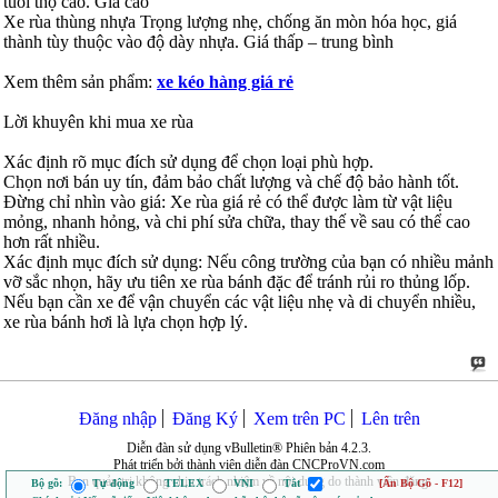
tuổi thọ cao. Giá cao
Xe rùa thùng nhựa Trọng lượng nhẹ, chống ăn mòn hóa học, giá
thành tùy thuộc vào độ dày nhựa. Giá thấp – trung bình
Xem thêm sản phẩm:
xe kéo hàng giá rẻ
Lời khuyên khi mua xe rùa
Xác định rõ mục đích sử dụng để chọn loại phù hợp.
Chọn nơi bán uy tín, đảm bảo chất lượng và chế độ bảo hành tốt.
Đừng chỉ nhìn vào giá: Xe rùa giá rẻ có thể được làm từ vật liệu
mỏng, nhanh hỏng, và chi phí sửa chữa, thay thế về sau có thể cao
hơn rất nhiều.
Xác định mục đích sử dụng: Nếu công trường của bạn có nhiều mảnh
vỡ sắc nhọn, hãy ưu tiên xe rùa bánh đặc để tránh rủi ro thủng lốp.
Nếu bạn cần xe để vận chuyển các vật liệu nhẹ và di chuyển nhiều,
xe rùa bánh hơi là lựa chọn hợp lý.
Đăng nhập
Đăng Ký
Xem trên PC
Lên trên
Diễn đàn sử dụng vBulletin® Phiên bản 4.2.3.
Phát triển bởi thành viên diễn đàn CNCProVN.com
Ban quản trị không chịu trách nhiệm về nội dung do thành viên đăng.
Bộ gõ:
Tự động
TELEX
VNI
Tắt
[Ẩn Bộ Gõ - F12]