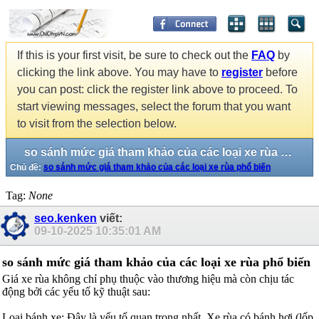
If this is your first visit, be sure to check out the
FAQ
by
clicking the link above. You may have to
register
before
you can post: click the register link above to proceed. To
start viewing messages, select the forum that you want
to visit from the selection below.
so sánh mức giá tham khảo của các loại xe rùa phổ biến
Chủ đề:
so sánh mức giá tham khảo của các loại xe rùa phổ biến
Tag:
None
seo.kenken
viết:
09-10-2025
10:35:01 AM
so sánh mức giá tham khảo của các loại xe rùa phổ biến
Giá xe rùa không chỉ phụ thuộc vào thương hiệu mà còn chịu tác
động bởi các yếu tố kỹ thuật sau:
Loại bánh xe: Đây là yếu tố quan trọng nhất. Xe rùa có bánh hơi (lốp