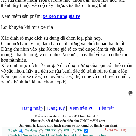
thành tùy thuộc vào độ dày nhựa. Giá thấp – trung bình
Xem thêm sản phẩm:
xe kéo hàng giá rẻ
Lời khuyên khi mua xe rùa
Xác định rõ mục đích sử dụng để chọn loại phù hợp.
Chọn nơi bán uy tín, đảm bảo chất lượng và chế độ bảo hành tốt.
Đừng chỉ nhìn vào giá: Xe rùa giá rẻ có thể được làm từ vật liệu
mỏng, nhanh hỏng, và chi phí sửa chữa, thay thế về sau có thể cao
hơn rất nhiều.
Xác định mục đích sử dụng: Nếu công trường của bạn có nhiều mảnh
vỡ sắc nhọn, hãy ưu tiên xe rùa bánh đặc để tránh rủi ro thủng lốp.
Nếu bạn cần xe để vận chuyển các vật liệu nhẹ và di chuyển nhiều,
xe rùa bánh hơi là lựa chọn hợp lý.
Đăng nhập
Đăng Ký
Xem trên PC
Lên trên
Diễn đàn sử dụng vBulletin® Phiên bản 4.2.3.
Phát triển bởi thành viên diễn đàn CNCProVN.com
Ban quản trị không chịu trách nhiệm về nội dung do thành viên đăng.
Bộ gõ:
Tự động
TELEX
VNI
Tắt
[Ẩn Bộ Gõ - F12]
Chính tả | Nếu gõ tiếng Việt không được, hãy bật bộ gõ trên máy của bạn.