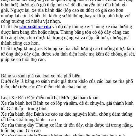
bơm hơi) thường có giá thấp hơn và dễ di chuyển trên địa hình gồ
ghề. Ngược lại, xe rùa bánh đặc (lốp cao su đúc) có giá cao hơn
nhưng lại cực kỳ bền bỉ, không sợ bị thủng hay xịt lốp, phù hợp với
công trường có nhiều vật nhọn.
Chất liệu
sản xuất xe rùa
và độ dày thùng xe: Thùng xe rùa thường
được làm bằng tôn hoặc nhựa. Thùng bằng tôn có độ dày càng cao
thì càng bền, chịu được tải trọng nặng và va đập tốt hơn, nhưng giá
thành cũng cao hơn.
Chất lượng khung xe: Khung xe rùa chất lượng cao thường được làm
từ ống thép dày dặn, được sơn tĩnh điện hoặc mạ kẽm để chống gỉ sét,
giúp xe có tuổi thọ cao.
Bảng so sánh giá các loại xe rùa phổ biến
Dưới đây là bảng so sánh mức giá tham khảo của các loại xe rùa phổ
biến, dựa trên các đặc điểm chính của chúng.
Loại Xe Rùa Đặc điểm nổi bật Mức giá tham khảo
Xe rùa bánh hơi Bánh xe có lốp và săm, dễ di chuyển, giá thành kinh
tế. Giá thấp – trung bình
Xe rùa bánh đặc Bánh xe cao su đúc nguyên khối, chống đâm thủng,
rất bền. Giá trung bình – cao
Xe rùa thùng dày Thùng xe làm từ tôn dày, chịu được tải trọng nặng,
tuổi thọ cao. Giá cao
Xe rùa thùng nhựa Trọng lượng nhẹ, chống ăn mòn hóa học, giá