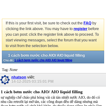
If this is your first visit, be sure to check out the
FAQ
by
clicking the link above. You may have to
register
before
you can post: click the register link above to proceed. To
start viewing messages, select the forum that you want
to visit from the selection below.
1 cách bơm nước cho AIO/ AIO liquid filling
Chủ đề:
1 cách bơm nước cho AIO/ AIO liquid filling
Tag:
None
nhatson
viết:
14-12-2025
03:15:01 PM
1 cách bơm nước cho AIO/ AIO liquid filling
sự nghiệp chế cháo phá hỏng vài cái tản nhiệt nước AIO, do đó có
nhu cầu retrofit lại mớ tản, các công đoạn đều dễ dàng nhưng mà
đoạn bơm nước có chút khó khăn, do thuộc dạng siêng ăn nhác làm,