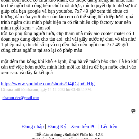
ko thể ngồi bơm ống tiêm chút một được, mình quyết định nhờ sự trợ
giúp của bạn google và bạn youtube, 7x7 49 giờ xem thì chưa có
hướng dẫn của yoưtuber nào làm em có thể sống tiếp kiếp lười. quá
trình ngâm cứu mình phát hiện ra có rất nhiều clip factory tour nên
mình ngồi xem + săm soi
trời ko phụ lòng người lười, clip thăm nhà máy aio cooler mater có 1
doạn nạp dung dịch cho tản aoi, chỉ vài giây nước tự chui vô tản như
1 phép màu, do chỉ số iq và eq đều thấp nên ngồi con 7x7 49 giờ
cũng chưa nghĩ ra tại sao lại có phép màu
một đêm thu kông khí khô + lạnh, ông bà về mách bảo cho 1là ko khí
cản trở việc bơm nước, mình lich mời ko khí ra để bạn nước chui vào
xem sao. và đây là kết quả
https://www.youtube.com/shorts/O4jD-jmGHfg
Lần sửa cuối bởi nhatson, ngày 14-12-2025 lúc
03:46:45 PM
.
nhatson.elec@gmail.com
Đăng nhập
Đăng Ký
Xem trên PC
Lên trên
Diễn đàn sử dụng vBulletin® Phiên bản 4.2.3.