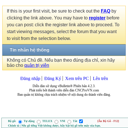
If this is your first visit, be sure to check out the
FAQ
by
clicking the link above. You may have to
register
before
you can post: click the register link above to proceed. To
start viewing messages, select the forum that you want
to visit from the selection below.
Tin nhắn hệ thống
Không có Chủ đề. Nếu bạn theo đúng địa chỉ, xin hãy
báo cho
quản trị viên
Đăng nhập
Đăng Ký
Xem trên PC
Lên trên
Diễn đàn sử dụng vBulletin® Phiên bản 4.2.3.
Phát triển bởi thành viên diễn đàn CNCProVN.com
Ban quản trị không chịu trách nhiệm về nội dung do thành viên đăng.
Bộ gõ:
Tự động
TELEX
VNI
Tắt
[Ẩn Bộ Gõ - F12]
Chính tả | Nếu gõ tiếng Việt không được, hãy bật bộ gõ trên máy của bạn.