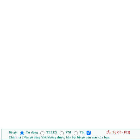
Bộ gõ:
Tự động
TELEX
VNI
Tắt
[Ẩn Bộ Gõ - F12]
Chính tả | Nếu gõ tiếng Việt không được, hãy bật bộ gõ trên máy của bạn.