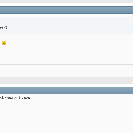
a :3.
ừ
hế cháo quá kaka.