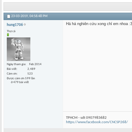
23-03-2019,
04:56:48 PM
Há há nghiên cứu xong chỉ em nhoa :3
hung1706
Thợ cả
Ngày tham gia
Feb 2014
Bài viết
2,489
Cám ơn
523
Được cám ơn 599 lần
ở 479 bài viết
TPHCM - sdt 0907983682
https://www.facebook.com/CNCSP268/