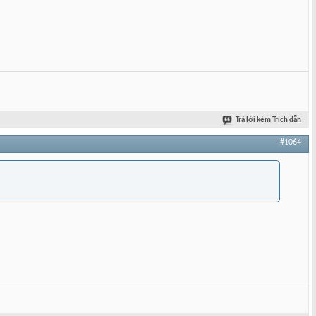
Trả lời kèm Trích dẫn
#1064