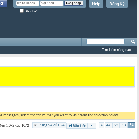
Help
Đăng Ký
Ghi nhớ?
Tìm kiếm nâng cao
ing messages, select the forum that you want to visit from the selection below.
Trang 54 của 54
...
4
44
52
53
54
đến 1,072 của 1072
Đầu tiên