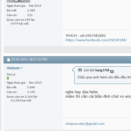
Ngày tham gia
Feb 2014
Bài viết
2,489
Cám ơn
523
Được cám ơn 599 lần
ở 479 bài viết
TPHCM - sdt 0907983682
https://www.facebook.com/CNCSP268/
23-03-2019,
06:17:35 PM
nhatson
Gửi bởi
hung1706
Thợ cả
Chắc qua anh Nam xin đểu đầu bt
Ngày tham gia
Nov 2013
Bài viết
5,840
nghe hay dóa hehe
Cám ơn
2,195
index thì cần cái btần đỉnh chút vs en
Được cám ơn 3,269 lần
ở 2,043 bài viết
nhatson.elec@gmail.com