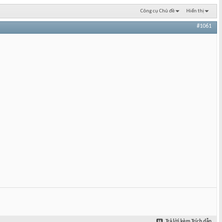
Công cụ Chủ đề
Hiển thị
#1061
Trả lời kèm Trích dẫn