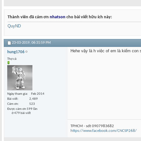
Thành viên đã cám ơn
nhatson
cho bài viết hữu ích này:
QuyND
23-03-2019,
06:31:59 PM
Hehe vậy là h việc of em là kiếm con s
hung1706
Thợ cả
Ngày tham gia
Feb 2014
Bài viết
2,489
Cám ơn
523
Được cám ơn 599 lần
ở 479 bài viết
TPHCM - sdt 0907983682
https://www.facebook.com/CNCSP268/