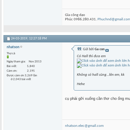
Gia công dạo
Phúc 0986.280.431.
Phuchnd@gmail.co
24-03-2019,
12:27:18 PM
nhatson
Gửi bởi
Ga con
Thợ cả
Có Hall thì đưa em
Ngày tham gia
Nov 2013
Bài viết
5,840
Cám ơn
2,195
Không có hall cũng...lên em, kk
Được cám ơn 3,269 lần
ở 2,043 bài viết
Hehe
cụ phải gỡi xuống cần thơ cho ổng mư
nhatson.elec@gmail.com