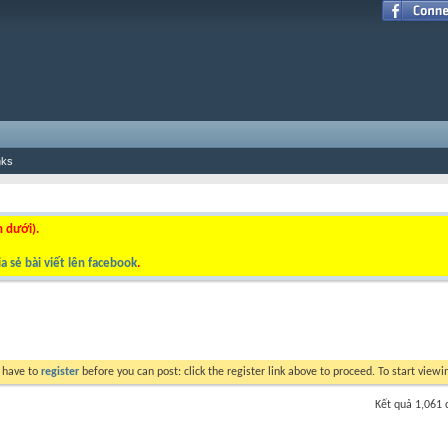
nks
n dưới).
a sẻ bài viết lên facebook
.
y have to
register
before you can post: click the register link above to proceed. To start view
Kết quả 1,061 