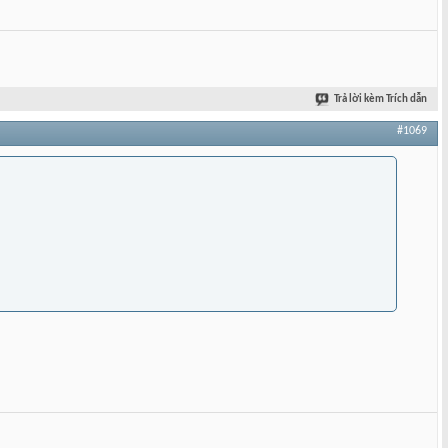
Trả lời kèm Trích dẫn
#1069