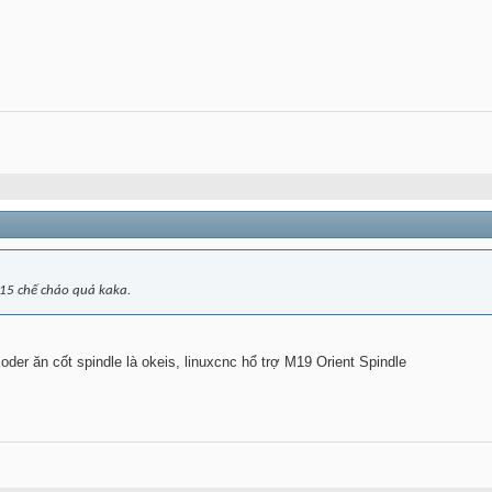
15 chế cháo quá kaka.
coder ăn cốt spindle là okeis, linuxcnc hổ trợ M19 Orient Spindle