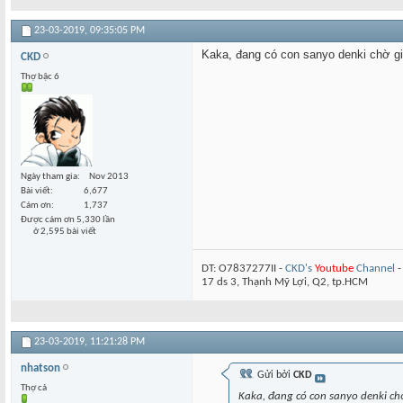
23-03-2019,
09:35:05 PM
Kaka, đang có con sanyo denki chờ g
CKD
Thợ bậc 6
Ngày tham gia
Nov 2013
Bài viết
6,677
Cám ơn
1,737
Được cám ơn 5,330 lần
ở 2,595 bài viết
DT: O7837277II -
CKD's
Youtube
Channel
17 ds 3, Thạnh Mỹ Lợi, Q2, tp.HCM
23-03-2019,
11:21:28 PM
nhatson
Gửi bởi
CKD
Thợ cả
Kaka, đang có con sanyo denki ch