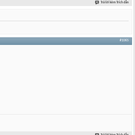
Trả lời kèm Trích dẫn
#1065