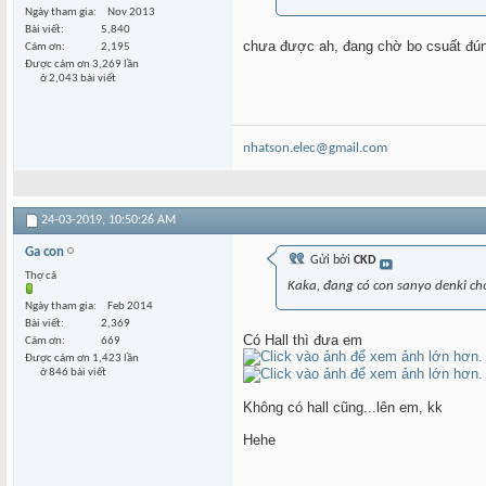
Ngày tham gia
Nov 2013
Bài viết
5,840
chưa được ah, đang chờ bo csuất đún
Cám ơn
2,195
Được cám ơn 3,269 lần
ở 2,043 bài viết
nhatson.elec@gmail.com
24-03-2019,
10:50:26 AM
Ga con
Gửi bởi
CKD
Thợ cả
Kaka, đang có con sanyo denki ch
Ngày tham gia
Feb 2014
Bài viết
2,369
Có Hall thì đưa em
Cám ơn
669
Được cám ơn 1,423 lần
ở 846 bài viết
Không có hall cũng...lên em, kk
Hehe