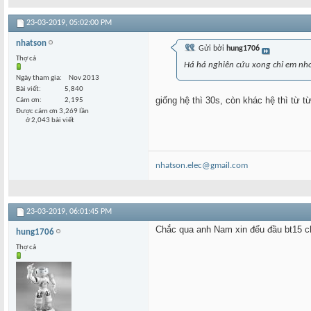
23-03-2019,
05:02:00 PM
nhatson
Gửi bởi
hung1706
Thợ cả
Há há nghiên cứu xong chỉ em nho
Ngày tham gia
Nov 2013
Bài viết
5,840
giống hệ thì 30s, còn khác hệ thì từ t
Cám ơn
2,195
Được cám ơn 3,269 lần
ở 2,043 bài viết
nhatson.elec@gmail.com
23-03-2019,
06:01:45 PM
Chắc qua anh Nam xin đểu đầu bt15 c
hung1706
Thợ cả