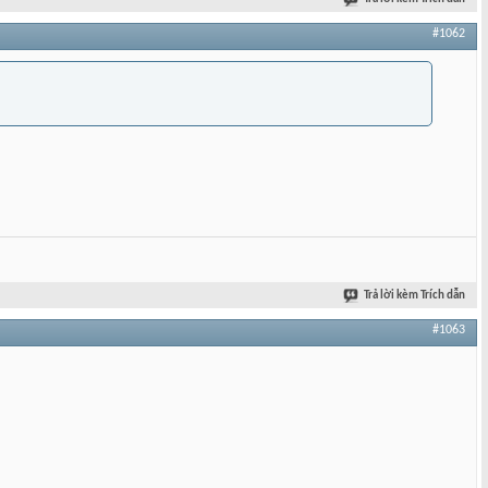
#1062
Trả lời kèm Trích dẫn
#1063