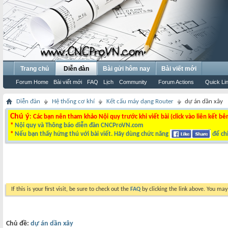
Trang chủ
Diễn đàn
Bài gửi hôm nay
Bài viết mới
Forum Home
Bài viết mới
FAQ
Lịch
Community
Forum Actions
Quick Li
Diễn đàn
Hệ thống cơ khí
Kết cấu máy dạng Router
dự án dần xây
Chú ý
: Các bạn nên tham khảo Nội quy trước khi viết bài (click vào liên kết bê
*
Nội quy và Thông báo diễn đàn CNCProVN.com
*
Nếu bạn thấy hứng thú với bài viết. Hãy dùng chức năng
để chi
If this is your first visit, be sure to check out the
FAQ
by clicking the link above. You ma
Chủ đề:
dự án dần xây