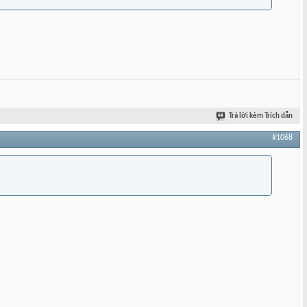
Trả lời kèm Trích dẫn
#1068