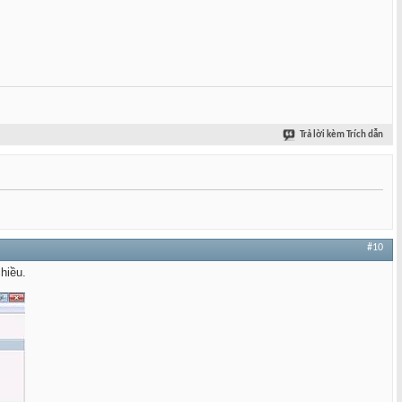
Trả lời kèm Trích dẫn
#10
hiều.