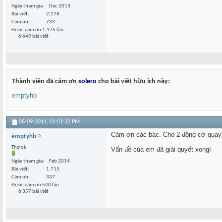
Ngày tham gia
Dec 2013
Bài viết
2,278
Cám ơn
733
Được cám ơn 1,175 lần
ở 649 bài viết
Thành viên đã cám ơn
solero
cho bài viết hữu ích này:
emptyhb
06-09-2014,
01:51:32 PM
Cám ơn các bác. Cho 2 động cơ quay 
emptyhb
Thợ cả
Vấn đề của em đã giải quyết xong!
Ngày tham gia
Feb 2014
Bài viết
1,715
Cám ơn
337
Được cám ơn 540 lần
ở 357 bài viết