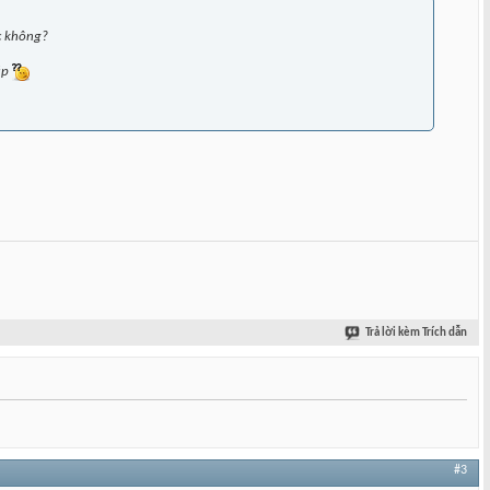
ợc không?
úp
Trả lời kèm Trích dẫn
#3