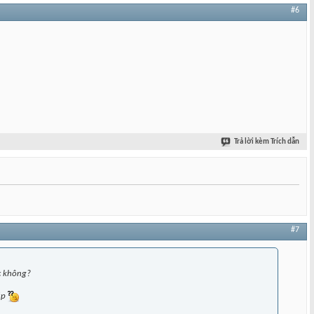
#6
Trả lời kèm Trích dẫn
#7
ợc không?
úp