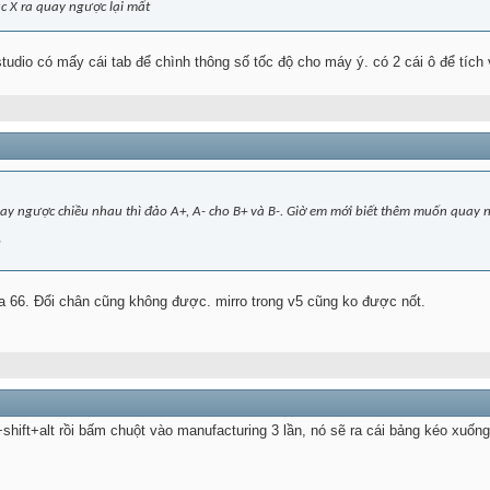
c X ra quay ngược lại mất
udio có mấy cái tab để chình thông số tốc độ cho máy ý. có 2 cái ô để tích và
y ngược chiều nhau thì đảo A+, A- cho B+ và B-. Giờ em mới biết thêm muốn quay n
!
a 66. Đổi chân cũng không được. mirro trong v5 cũng ko được nốt.
+shift+alt rồi bấm chuột vào manufacturing 3 lần, nó sẽ ra cái bảng kéo xuốn