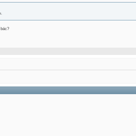
h.
 bác?