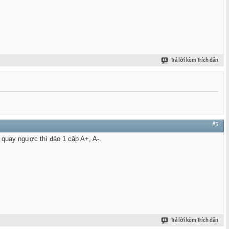
Trả lời kèm Trích dẫn
#5
quay ngược thì đảo 1 cặp A+, A-.
Trả lời kèm Trích dẫn