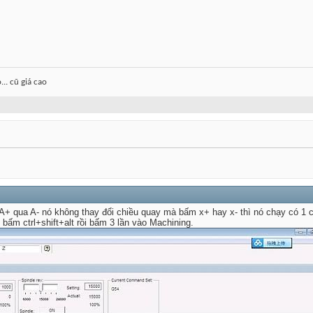
.. cũ giá cao
A+ qua A- nó không thay đổi chiều quay mà bấm x+ hay x- thì nó chạy có 1 c
bấm ctrl+shift+alt rồi bấm 3 lần vào Machining.