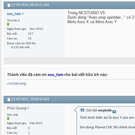
07-09-2014,
08:35:21 AM
Trong NCSTUIDO V5
suu_tam
Dưới dòng "Auto stop spinlder..." có 
Thợ bậc 6
Mirro Axis X và Mirro Axis Y
Ngày tham gia
Nov 2013
Bài viết
557
Cám ơn
55
Được cám ơn 200 lần
ở 125 bài viết
Thành viên đã cám ơn
suu_tam
cho bài viết hữu ích này:
cnclaivung
21-03-2015,
10:04:14 AM
Phúc Quang
Gửi bởi
emptyhb
Học việc
Tình hình hiện tại là trục Y của 
Ngày tham gia
Feb 2015
Em dùng Planet CNC thì chỉnh tro
Bài viết
3
Cám ơn
1