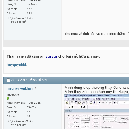
Đang ở
Sài Gòn
Bài viết
477
Cám ơn
153
Được cám ơn 74 lần
ở 61 bài viết
Thu mua vệ tinh, tàu vũ trụ, robot thăm dò.
Thành viên đã cám ơn
vusvus
cho bài viết hữu ích này:
huyquynhbk
29-05-2017,
08:53:46 AM
Mình dùng step thường thay đổi chân 
hieunguyenkham
Mình thay đổi theo cách này thì được, 
Thợ bậc 6
Ngày tham gia
Dec 2015
Đang ở
Cần Thơ
Bài viết
471
Cám ơn
62
Được cám ơn 59 lần
ở 46 bài viết