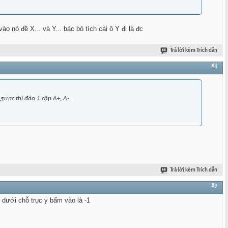
o nó đề X... và Y... bác bỏ tích cái ô Y đi là đc
Trả lời kèm Trích dẫn
#8
gược thì đảo 1 cặp A+, A-.
Trả lời kèm Trích dẫn
#9
g dưới chỗ trục y bấm vào là -1