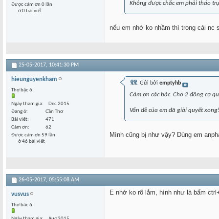
Không được chắc em phải tháo trụ
Được cám ơn 0 lần
ở 0 bài viết
nếu em nhớ ko nhầm thì trong cái nc st
25-05-2017,
10:41:30 PM
hieunguyenkham
Gửi bởi
emptyhb
Thợ bậc 6
Cám ơn các bác. Cho 2 động cơ qua
Ngày tham gia
Dec 2015
Vấn đề của em đã giải quyết xong
Đang ở
Cần Thơ
Bài viết
471
Cám ơn
62
Mình cũng bị như vậy? Dùng em anph
Được cám ơn 59 lần
ở 46 bài viết
26-05-2017,
05:55:08 AM
E nhớ ko rõ lắm, hình như là bấm ctrl
vusvus
Thợ bậc 6
Ngày tham gia
Aug 2015