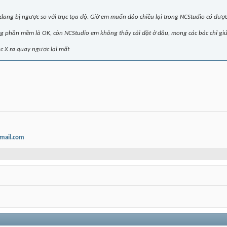
em đang bị ngược so với trục tọa độ. Giờ em muốn đảo chiều lại trong NCStudio có đư
ng phần mềm là OK, còn NCStudio em không thấy cài đặt ở đâu, mong các bác chỉ gi
c X ra quay ngược lại mất
mail.com