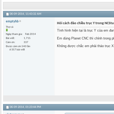
06-09-2014,
11:43:32 AM
emptyhb
Hỏi cách đảo chiều trục Y trong NCStu
Thợ cả
Tình hình hiện tại là trục Y của em đ
Ngày tham gia
Feb 2014
Em dùng Planet CNC thì chỉnh trong 
Bài viết
1,715
Cám ơn
337
Không được chắc em phải tháo trục X
Được cám ơn 540 lần
ở 357 bài viết
06-09-2014,
01:23:44 PM