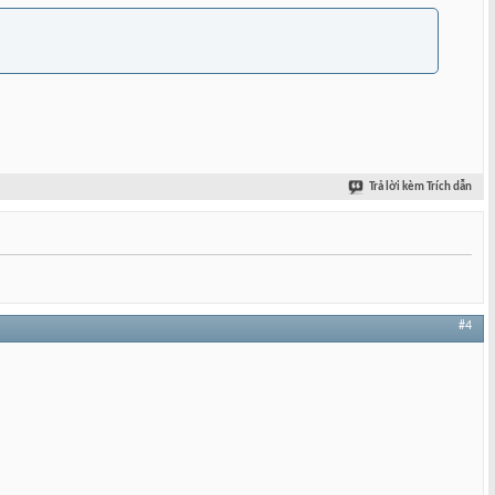
Trả lời kèm Trích dẫn
#4