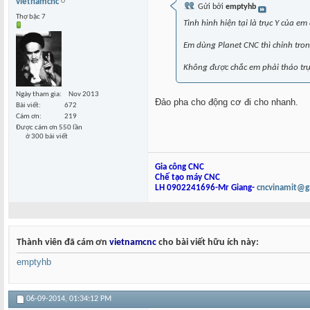
vietnamcnc
Gửi bởi
emptyhb
Thợ bậc 7
Tình hình hiện tại là trục Y của 
Em dùng Planet CNC thì chỉnh tro
Không được chắc em phải tháo trụ
Ngày tham gia
Nov 2013
Đảo pha cho động cơ đi cho nhanh.
Bài viết
672
Cám ơn
219
Được cám ơn 550 lần
ở 300 bài viết
Gia công CNC
Chế tạo máy CNC
LH 0902241696-Mr Giang-
cncvinamit@g
Thành viên đã cám ơn
vietnamcnc
cho bài viết hữu ích này:
emptyhb
06-09-2014,
01:34:12 PM