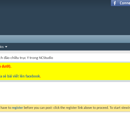
nks
ch đảo chiều trục Y trong NCStudio
n dưới).
a sẻ bài viết lên facebook
.
y have to
register
before you can post: click the register link above to proceed. To start view