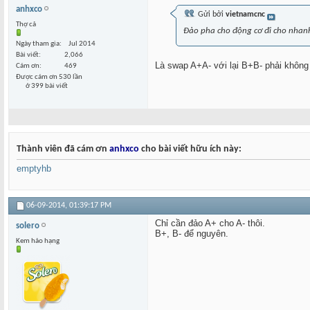
anhxco
Gửi bởi
vietnamcnc
Thợ cả
Đảo pha cho động cơ đi cho nhan
Ngày tham gia
Jul 2014
Bài viết
2,066
Là swap A+A- với lại B+B- phải không
Cám ơn
469
Được cám ơn 530 lần
ở 399 bài viết
Thành viên đã cám ơn
anhxco
cho bài viết hữu ích này:
emptyhb
06-09-2014,
01:39:17 PM
Chỉ cần đảo A+ cho A- thôi.
solero
B+, B- để nguyên.
Kem hảo hạng