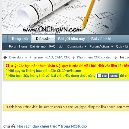
Trang chủ
Diễn đàn
Bài gửi hôm nay
Bài viết mới
Forum Home
Bài viết mới
FAQ
Lịch
Community
Forum Actions
Quick Li
Diễn đàn
Phần mềm CAD, CAM, CNC
Phần mềm CNC control
Hỏi cá
Chú ý
: Các bạn nên tham khảo Nội quy trước khi viết bài (click vào liên kết bê
*
Nội quy và Thông báo diễn đàn CNCProVN.com
*
Nếu bạn thấy hứng thú với bài viết. Hãy dùng chức năng
để chi
If this is your first visit, be sure to check out the
FAQ
by clicking the link above. You ma
Chủ đề:
Hỏi cách đảo chiều trục Y trong NCStudio