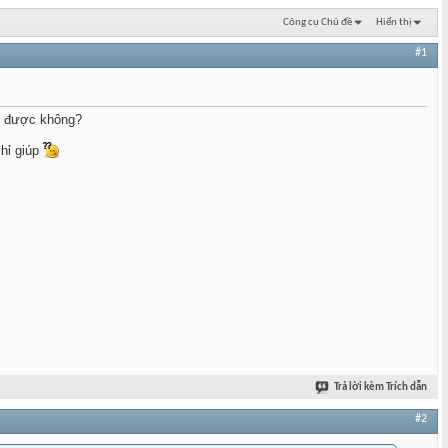
Công cụ Chủ đề
Hiển thị
#1
có được không?
hỉ giúp
Trả lời kèm Trích dẫn
#2