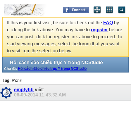
If this is your first visit, be sure to check out the
FAQ
by
clicking the link above. You may have to
register
before
you can post: click the register link above to proceed. To
start viewing messages, select the forum that you want
to visit from the selection below.
Hỏi cách đảo chiều trục Y trong NCStudio
Chủ đề:
Hỏi cách đảo chiều trục Y trong NCStudio
Tag:
None
emptyhb
viết:
06-09-2014
11:43:32 AM