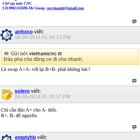
Chế tạo máy CNC
LH 0902241696-Mr Giang-
cncvinamit@gmail.com
anhxco
viết:
06-09-2014
01:34:12 PM
Gửi bởi
vietnamcnc
Đảo pha cho động cơ đi cho nhanh.
Là swap A+A- với lại B+B- phải không bác?
solero
viết:
06-09-2014
01:39:17 PM
Chỉ cần đảo A+ cho A- thôi.
B+, B- để nguyên.
emptyhb
viết: