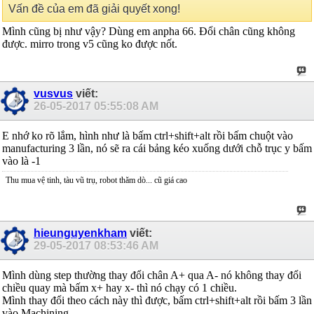
Vấn đề của em đã giải quyết xong!
Mình cũng bị như vậy? Dùng em anpha 66. Đổi chân cũng không
được. mirro trong v5 cũng ko được nốt.
vusvus
viết:
26-05-2017
05:55:08 AM
E nhớ ko rõ lắm, hình như là bấm ctrl+shift+alt rồi bấm chuột vào
manufacturing 3 lần, nó sẽ ra cái bảng kéo xuống dưới chỗ trục y bấm
vào là -1
Thu mua vệ tinh, tàu vũ trụ, robot thăm dò... cũ giá cao
hieunguyenkham
viết:
29-05-2017
08:53:46 AM
Mình dùng step thường thay đổi chân A+ qua A- nó không thay đổi
chiều quay mà bấm x+ hay x- thì nó chạy có 1 chiều.
Mình thay đổi theo cách này thì được, bấm ctrl+shift+alt rồi bấm 3 lần
vào Machining.