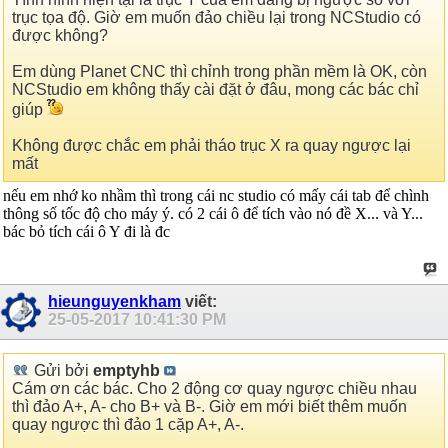
trục tọa độ. Giờ em muốn đảo chiều lại trong NCStudio có
được không?
Em dùng Planet CNC thì chỉnh trong phần mềm là OK, còn
NCStudio em không thấy cài đặt ở đâu, mong các bác chỉ
giúp
Không được chắc em phải tháo trục X ra quay ngược lại
mất
nếu em nhớ ko nhầm thì trong cái nc studio có mấy cái tab để chình
thông số tốc độ cho máy ý. có 2 cái ô để tích vào nó đề X... và Y...
bác bỏ tích cái ô Y đi là đc
hieunguyenkham
viết:
25-05-2017
10:41:30 PM
Gửi bởi
emptyhb
Cám ơn các bác. Cho 2 động cơ quay ngược chiều nhau
thì đảo A+, A- cho B+ và B-. Giờ em mới biết thêm muốn
quay ngược thì đảo 1 cặp A+, A-.