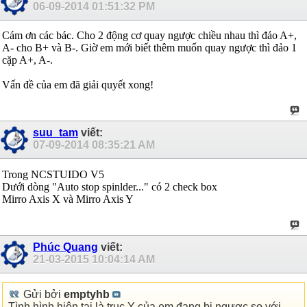
06-09-2014
01:51:32 PM
Cám ơn các bác. Cho 2 động cơ quay ngược chiều nhau thì đảo A+,
A- cho B+ và B-. Giờ em mới biết thêm muốn quay ngược thì đảo 1
cặp A+, A-.
Vấn đề của em đã giải quyết xong!
suu_tam
viết:
07-09-2014
08:35:21 AM
Trong NCSTUIDO V5
Dưới dòng "Auto stop spinlder..." có 2 check box
Mirro Axis X và Mirro Axis Y
Phúc Quang
viết:
21-03-2015
10:04:14 AM
Gửi bởi
emptyhb
Tình hình hiện tại là trục Y của em đang bị ngược so với