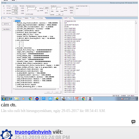
cảm ơn.
Lần sửa cuối bởi hieunguyenkham, ngày 29-05-2017 lúc
08:54:41 AM
.
truongdinhvinh
viết:
25-11-2019
03:24:08 PM