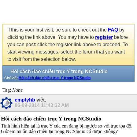
If this is your first visit, be sure to check out the
FAQ
by
clicking the link above. You may have to
register
before
you can post: click the register link above to proceed. To
start viewing messages, select the forum that you want
to visit from the selection below.
Hỏi cách đảo chiều trục Y trong NCStudio
Chủ đề:
Hỏi cách đảo chiều trục Y trong NCStudio
Tag:
None
emptyhb
viết:
06-09-2014
11:43:32 AM
Hỏi cách đảo chiều trục Y trong NCStudio
Tình hình hiện tại là trục Y của em đang bị ngược so với trục tọa độ.
Giờ em muốn đảo chiều lại trong NCStudio có được không?