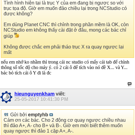
Tình hình hiện tại là trục Y của em đang bị ngược so với
trục tọa độ. Giờ em muốn đảo chiều lại trong NCStudio có
được không?
Em dùng Planet CNC thì chỉnh trong phần mềm là OK, còn
NCStudio em không thấy cài đặt ở đâu, mong các bác chỉ
giúp
Không được chắc em phải tháo trục X ra quay ngược lại
mất
nếu em nhớ ko nhầm thì trong cái nc studio có mấy cái tab để chình
thông số tốc độ cho máy ý. có 2 cái ô để tích vào nó đề X... và Y...
bác bỏ tích cái ô Y đi là đc
hieunguyenkham
viết:
25-05-2017
10:41:30 PM
Gửi bởi
emptyhb
Cám ơn các bác. Cho 2 động cơ quay ngược chiều nhau
thì đảo A+, A- cho B+ và B-. Giờ em mới biết thêm muốn
quay ngược thì đảo 1 cặp A+, A-.