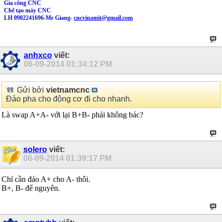
Gia công CNC
Chế tạo máy CNC
LH 0902241696-Mr Giang-
cncvinamit@gmail.com
anhxco
viết:
06-09-2014
01:34:12 PM
Gửi bởi
vietnamcnc
Đảo pha cho động cơ đi cho nhanh.
Là swap A+A- với lại B+B- phải không bác?
solero
viết:
06-09-2014
01:39:17 PM
Chỉ cần đảo A+ cho A- thôi.
B+, B- để nguyên.