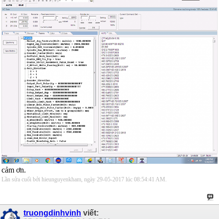
cảm ơn.
Lần sửa cuối bởi hieunguyenkham, ngày 29-05-2017 lúc
08:54:41 AM
.
truongdinhvinh
viết: