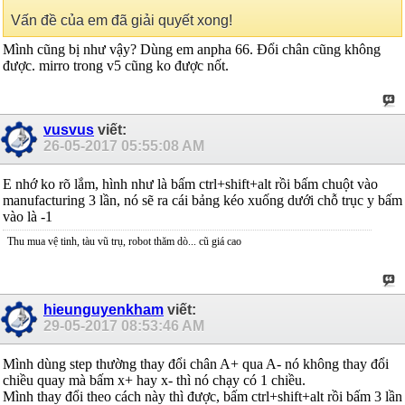
Vấn đề của em đã giải quyết xong!
Mình cũng bị như vậy? Dùng em anpha 66. Đổi chân cũng không
được. mirro trong v5 cũng ko được nốt.
vusvus
viết:
26-05-2017
05:55:08 AM
E nhớ ko rõ lắm, hình như là bấm ctrl+shift+alt rồi bấm chuột vào
manufacturing 3 lần, nó sẽ ra cái bảng kéo xuống dưới chỗ trục y bấm
vào là -1
Thu mua vệ tinh, tàu vũ trụ, robot thăm dò... cũ giá cao
hieunguyenkham
viết:
29-05-2017
08:53:46 AM
Mình dùng step thường thay đổi chân A+ qua A- nó không thay đổi
chiều quay mà bấm x+ hay x- thì nó chạy có 1 chiều.
Mình thay đổi theo cách này thì được, bấm ctrl+shift+alt rồi bấm 3 lần