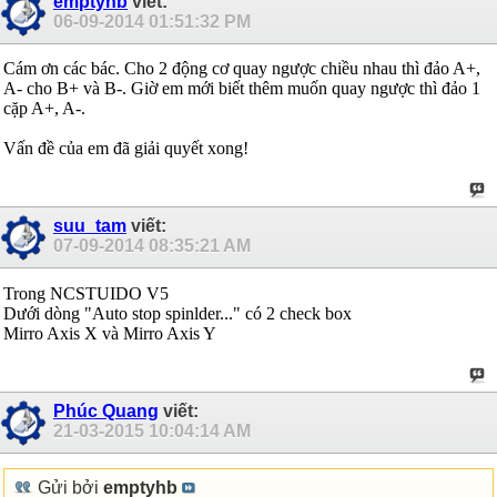
emptyhb
viết:
06-09-2014
01:51:32 PM
Cám ơn các bác. Cho 2 động cơ quay ngược chiều nhau thì đảo A+,
A- cho B+ và B-. Giờ em mới biết thêm muốn quay ngược thì đảo 1
cặp A+, A-.
Vấn đề của em đã giải quyết xong!
suu_tam
viết:
07-09-2014
08:35:21 AM
Trong NCSTUIDO V5
Dưới dòng "Auto stop spinlder..." có 2 check box
Mirro Axis X và Mirro Axis Y
Phúc Quang
viết:
21-03-2015
10:04:14 AM
Gửi bởi
emptyhb